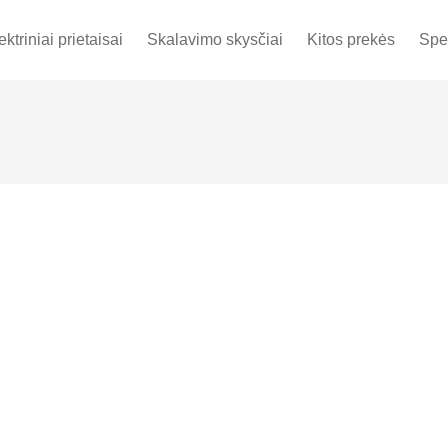
ektriniai prietaisai
Skalavimo skysčiai
Kitos prekės
Spe
Šventai tikiu, kad vaikų d
mažumės. Norėdama prie to
(ėduonies) rizikos atveju
taisyklingos burnos higie
įvairaus pobūdžio rengin
dantukų priežiūros eduka