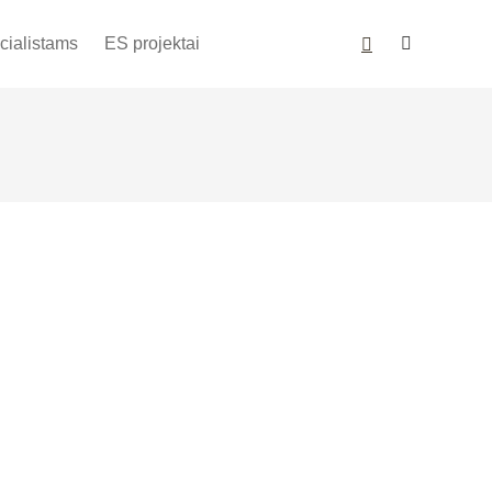
cialistams
ES projektai
antimis privalu tinkamai rūpintis nuo pat
 prisidėti ir mažinti vaikų dantų karieso
s, mokau vaikus bei svarbiausia jų tėvelius
nos. Darželiuose, mokyklose, stovyklose ir
iuose organizuoju linksmas, jaukias mažųjų
cijas.