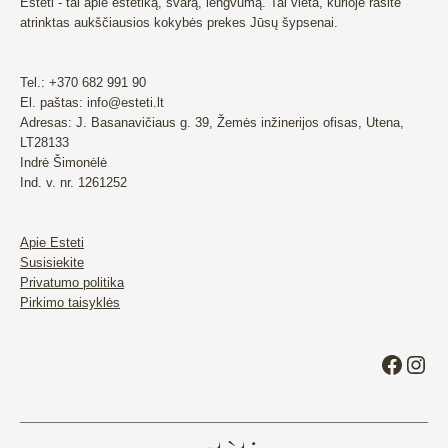
Esteti - tai apie estetiką, švarą, lengvumą. Tai vieta, kurioje rasite
atrinktas aukščiausios kokybės prekes Jūsų šypsenai.
Tel.: +370 682 991 90
El. paštas: info@esteti.lt
Adresas: J. Basanavičiaus g. 39, Žemės inžinerijos ofisas, Utena,
LT28133
Indrė Šimonėlė
Ind. v. nr. 1261252
Apie Esteti
Susisiekite
Privatumo politika
Pirkimo taisyklės
Faceb
Ins