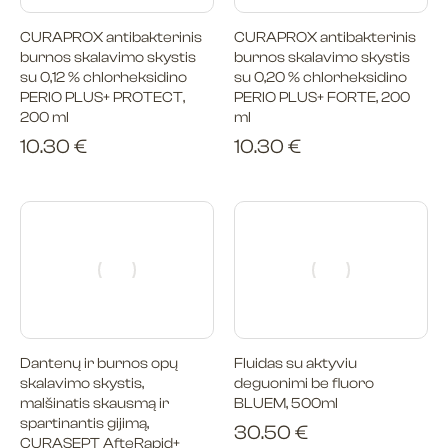
CURAPROX antibakterinis
CURAPROX antibakterinis
burnos skalavimo skystis
burnos skalavimo skystis
su 0,12 % chlorheksidino
su 0,20 % chlorheksidino
PERIO PLUS+ PROTECT,
PERIO PLUS+ FORTE, 200
200 ml
ml
10.30
€
10.30
€
Dantenų ir burnos opų
Fluidas su aktyviu
skalavimo skystis,
deguonimi be fluoro
malšinatis skausmą ir
BLUEM, 500ml
spartinantis gijimą,
30.50
€
CURASEPT AfteRapid+