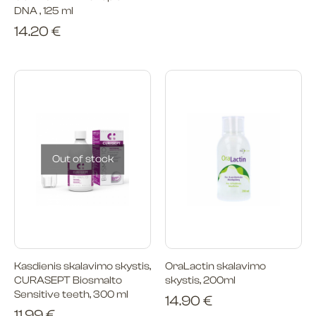
DNA , 125 ml
14.20
€
Out of stock
Kasdienis skalavimo skystis,
OraLactin skalavimo
CURASEPT Biosmalto
skystis, 200ml
Sensitive teeth, 300 ml
14.90
€
11.99
€