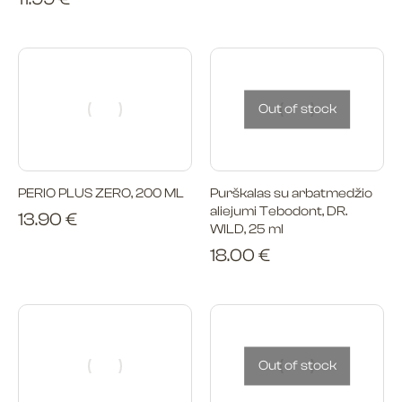
Out of stock
PERIO PLUS ZERO, 200 ML
Purškalas su arbatmedžio
aliejumi Tebodont, DR.
13.90
€
WILD, 25 ml
18.00
€
Out of stock