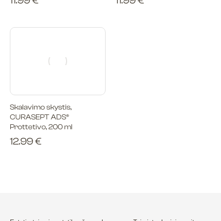
11.99
€
11.99
€
Skalavimo skystis,
CURASEPT ADS®
Prottetivo, 200 ml
12.99
€