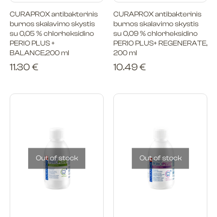
CURAPROX antibakterinis
CURAPROX antibakterinis
burnos skalavimo skystis
burnos skalavimo skystis
su 0,05 % chlorheksidino
su 0,09 % chlorheksidino
PERIO PLUS +
PERIO PLUS+ REGENERATE,
BALANCE,200 ml
200 ml
11.30
€
10.49
€
Out of stock
Out of stock