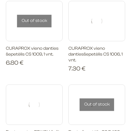
Out of stock
CURAPROX vieno danties
CURAPROX vieno
šepetėlis CS 1009, 1 vnt.
dantiesšepetėlis CS 1006, 1
vnt.
6.80
€
7.30
€
Out of stock