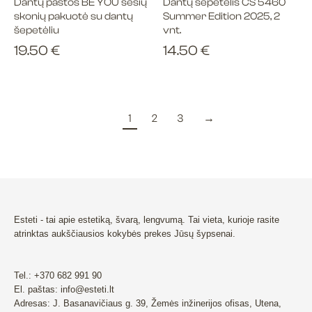
Dantų pastos BE YOU šešių
Dantų šepetėlis CS 5460
skonių pakuotė su dantų
Summer Edition 2025, 2
šepetėliu
vnt.
19.50
€
14.50
€
1
2
3
→
Esteti - tai apie estetiką, švarą, lengvumą. Tai vieta, kurioje rasite
atrinktas aukščiausios kokybės prekes Jūsų šypsenai.
Tel.: +370 682 991 90
El. paštas: info@esteti.lt
Adresas: J. Basanavičiaus g. 39, Žemės inžinerijos ofisas, Utena,