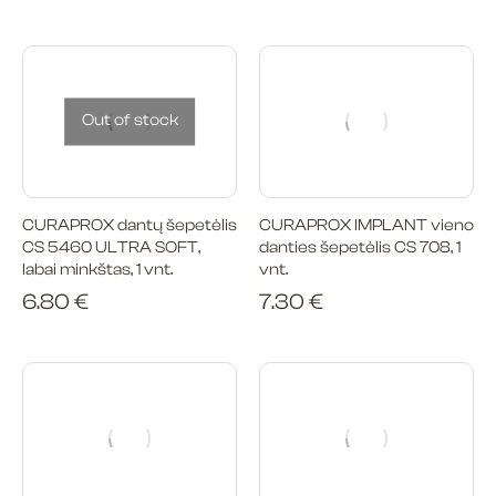
Out of stock
CURAPROX dantų šepetėlis
CURAPROX IMPLANT vieno
CS 5460 ULTRA SOFT,
danties šepetėlis CS 708, 1
labai minkštas, 1 vnt.
vnt.
6.80
€
7.30
€