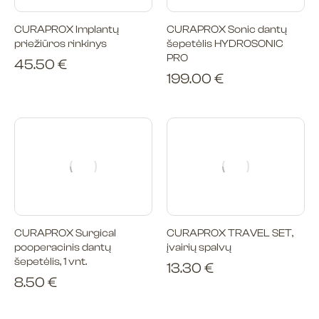
CURAPROX Implantų
CURAPROX Sonic dantų
priežiūros rinkinys
šepetėlis HYDROSONIC
PRO
45.50
€
199.00
€
CURAPROX Surgical
CURAPROX TRAVEL SET,
pooperacinis dantų
įvairių spalvų
šepetėlis, 1 vnt.
13.30
€
8.50
€