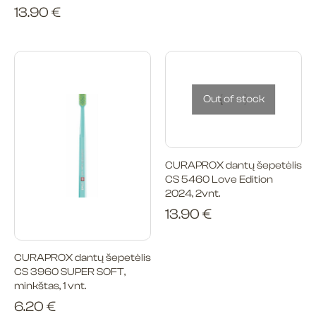
13.90
€
Out of stock
CURAPROX dantų šepetėlis
CS 5460 Love Edition
2024, 2vnt.
13.90
€
CURAPROX dantų šepetėlis
CS 3960 SUPER SOFT,
minkštas, 1 vnt.
6.20
€