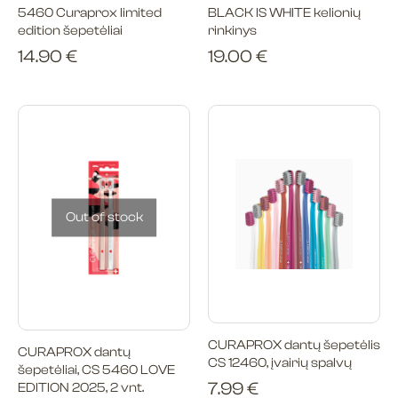
5460 Curaprox limited
BLACK IS WHITE kelionių
edition šepetėliai
rinkinys
14.90
€
19.00
€
Out of stock
CURAPROX dantų šepetėlis
CURAPROX dantų
CS 12460, įvairių spalvų
šepetėliai, CS 5460 LOVE
7.99
€
EDITION 2025, 2 vnt.