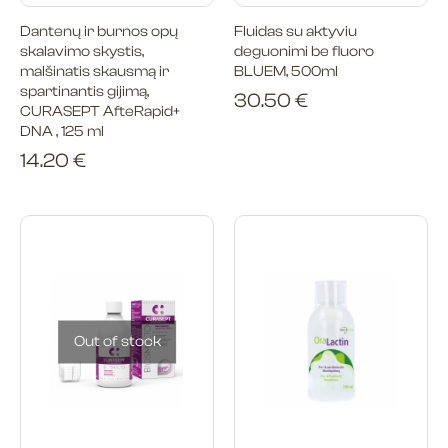
Dantenų ir burnos opų
Fluidas su aktyviu
skalavimo skystis,
deguonimi be fluoro
malšinatis skausmą ir
BLUEM, 500ml
spartinantis gijimą,
30.50
€
CURASEPT AfteRapid+
DNA , 125 ml
14.20
€
Out of stock