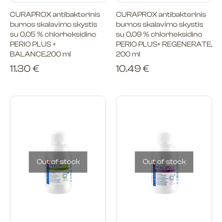
CURAPROX antibakterinis
CURAPROX antibakterinis
burnos skalavimo skystis
burnos skalavimo skystis
su 0,05 % chlorheksidino
su 0,09 % chlorheksidino
PERIO PLUS +
PERIO PLUS+ REGENERATE,
BALANCE,200 ml
200 ml
11.30
€
10.49
€
Out of stock
Out of stock