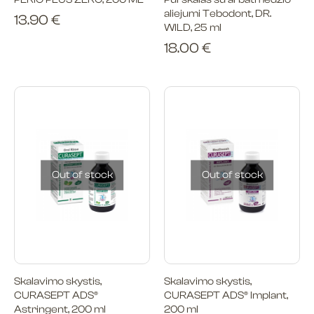
aliejumi Tebodont, DR.
13.90
€
WILD, 25 ml
18.00
€
Out of stock
Out of stock
Skalavimo skystis,
Skalavimo skystis,
CURASEPT ADS®
CURASEPT ADS® Implant,
Astringent, 200 ml
200 ml