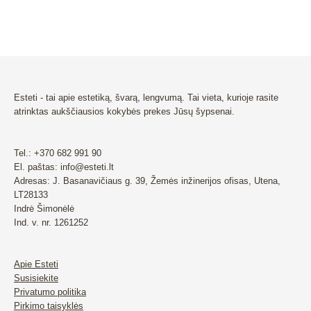
Esteti - tai apie estetiką, švarą, lengvumą. Tai vieta, kurioje rasite
atrinktas aukščiausios kokybės prekes Jūsų šypsenai.
Tel.: +370 682 991 90
El. paštas: info@esteti.lt
Adresas: J. Basanavičiaus g. 39, Žemės inžinerijos ofisas, Utena,
LT28133
Indrė Šimonėlė
Ind. v. nr. 1261252
Apie Esteti
Susisiekite
Privatumo politika
Pirkimo taisyklės