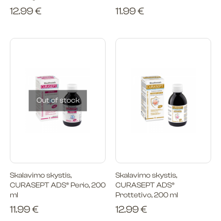
12.99
€
11.99
€
Out of stock
Skalavimo skystis,
Skalavimo skystis,
CURASEPT ADS® Perio, 200
CURASEPT ADS®
ml
Prottetivo, 200 ml
11.99
€
12.99
€