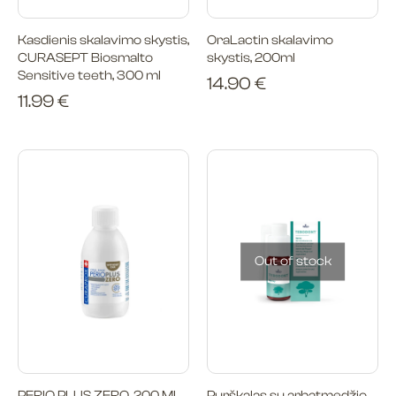
Kasdienis skalavimo skystis,
OraLactin skalavimo
CURASEPT Biosmalto
skystis, 200ml
Sensitive teeth, 300 ml
14.90
€
11.99
€
Out of stock
PERIO PLUS ZERO, 200 ML
Purškalas su arbatmedžio