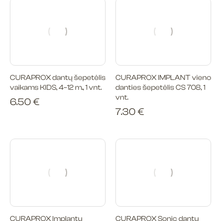
CURAPROX dantų šepetėlis
CURAPROX IMPLANT vieno
vaikams KIDS, 4–12 m., 1 vnt.
danties šepetėlis CS 708, 1
vnt.
6.50
€
7.30
€
CURAPROX Implantų
CURAPROX Sonic dantų