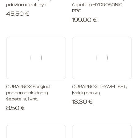
priežiūros rinkinys
šepetėlis HYDROSONIC
PRO
45.50
€
199.00
€
CURAPROX Surgical
CURAPROX TRAVEL SET,
pooperacinis dantų
įvairių spalvų
šepetėlis, 1 vnt.
13.30
€
8.50
€