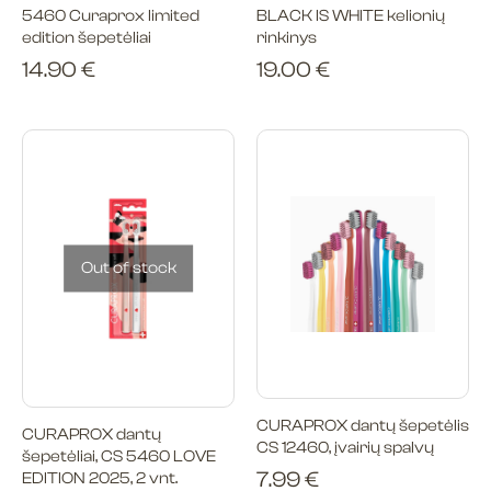
5460 Curaprox limited
BLACK IS WHITE kelionių
edition šepetėliai
rinkinys
14.90
€
19.00
€
Out of stock
CURAPROX dantų šepetėlis
CURAPROX dantų
CS 12460, įvairių spalvų
šepetėliai, CS 5460 LOVE
7.99
€
EDITION 2025, 2 vnt.