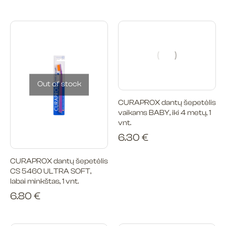
Out of stock
CURAPROX dantų šepetėlis
vaikams BABY, iki 4 metų, 1
vnt.
6.30
€
CURAPROX dantų šepetėlis
CS 5460 ULTRA SOFT,
labai minkštas, 1 vnt.
6.80
€