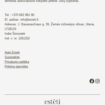
atrinktas aukščiausios kokybės prekes Jūsų šypsenai.
Tel.: +370 682 991 90
El. paštas: info@esteti.lt
Adresas: J. Basanavičiaus g. 39, Žemės inžinerijos ofisas, Utena,
LT28133
Indrė Šimonėlė
Ind. v. nr. 1261252
Apie Esteti
Susisiekite
Privatumo politika
Pirkimo taisyklės
Faceb
Ins