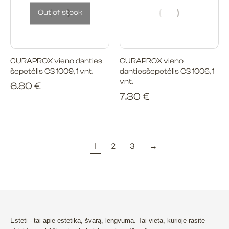
Out of stock
CURAPROX vieno danties
CURAPROX vieno
šepetėlis CS 1009, 1 vnt.
dantiesšepetėlis CS 1006, 1
vnt.
6.80
€
7.30
€
1
2
3
→
Esteti - tai apie estetiką, švarą, lengvumą. Tai vieta, kurioje rasite