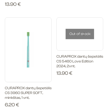
13.90
€
Out of stock
CURAPROX dantų šepetėlis
CS 5460 Love Edition
2024, 2vnt.
13.90
€
CURAPROX dantų šepetėlis
CS 3960 SUPER SOFT,
minkštas, 1 vnt.
6.20
€