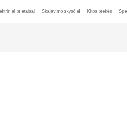
ektriniai prietaisai
Skalavimo skysčiai
Kitos prekės
Spe
Out of stock
Out of stock