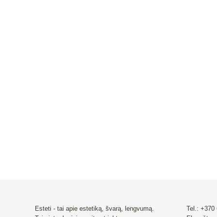
CURAPROX KIDS dantųpasta vaikams be
Stiprinam
fluoro (nuo 2 m)
Biosmalto 
braškių sk
6.90
€
18.99
€
Esteti - tai apie estetiką, švarą, lengvumą.
Tel.: +370