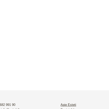
asis dantų gelis, CURASEPT
Vaikiška dantų pasta su fluoru
Caries abrasion and erosion,
Biosmalto Baby-kid, braškių skon
onio, 50 ml
9.50
€
 682 991 90
Apie Esteti