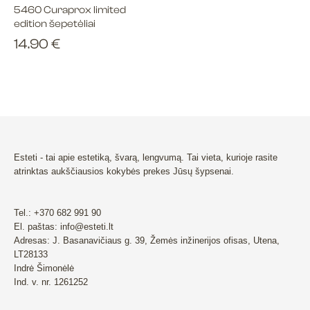
5460 Curaprox limited
edition šepetėliai
14.90
€
Esteti - tai apie estetiką, švarą, lengvumą. Tai vieta, kurioje rasite
atrinktas aukščiausios kokybės prekes Jūsų šypsenai.
Tel.: +370 682 991 90
El. paštas: info@esteti.lt
Adresas: J. Basanavičiaus g. 39, Žemės inžinerijos ofisas, Utena,
LT28133
Indrė Šimonėlė
Ind. v. nr. 1261252