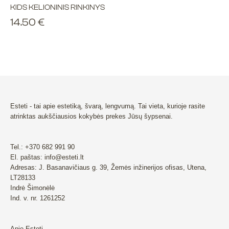
KIDS KELIONINIS RINKINYS
14.50
€
Esteti - tai apie estetiką, švarą, lengvumą. Tai vieta, kurioje rasite
atrinktas aukščiausios kokybės prekes Jūsų šypsenai.
Tel.: +370 682 991 90
El. paštas: info@esteti.lt
Adresas: J. Basanavičiaus g. 39, Žemės inžinerijos ofisas, Utena,
LT28133
Indrė Šimonėlė
Ind. v. nr. 1261252
Apie Esteti