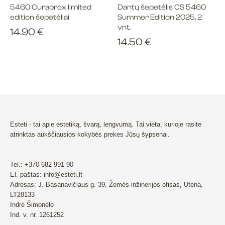
5460 Curaprox limited
Dantų šepetėlis CS 5460
edition šepetėliai
Summer Edition 2025, 2
vnt.
14.90
€
14.50
€
Esteti - tai apie estetiką, švarą, lengvumą. Tai vieta, kurioje rasite
atrinktas aukščiausios kokybės prekes Jūsų šypsenai.
Tel.: +370 682 991 90
El. paštas: info@esteti.lt
Adresas: J. Basanavičiaus g. 39, Žemės inžinerijos ofisas, Utena,
LT28133
Indrė Šimonėlė
Ind. v. nr. 1261252