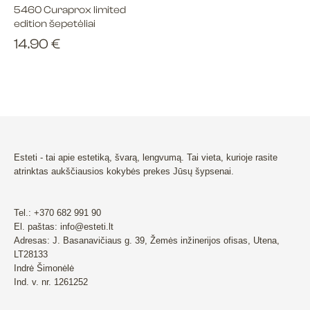
5460 Curaprox limited
edition šepetėliai
14.90
€
Esteti - tai apie estetiką, švarą, lengvumą. Tai vieta, kurioje rasite
atrinktas aukščiausios kokybės prekes Jūsų šypsenai.
Tel.: +370 682 991 90
El. paštas: info@esteti.lt
Adresas: J. Basanavičiaus g. 39, Žemės inžinerijos ofisas, Utena,
LT28133
Indrė Šimonėlė
Ind. v. nr. 1261252