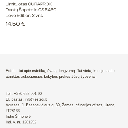
Limituotas CURAPROX
Dantų Šepetėlis CS 5460
Love Edition, 2 vnt.
14.50
€
Esteti - tai apie estetiką, švarą, lengvumą. Tai vieta, kurioje rasite
atrinktas aukščiausios kokybės prekes Jūsų šypsenai.
Tel.: +370 682 991 90
El. paštas: info@esteti.lt
Adresas: J. Basanavičiaus g. 39, Žemės inžinerijos ofisas, Utena,
LT28133
Indrė Šimonėlė
Ind. v. nr. 1261252