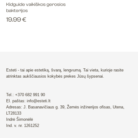
Kidguide vaikiškos gerosios
bakterijos
19.99
€
Esteti - tai apie estetiką, švarą, lengvumą. Tai vieta, kurioje rasite
atrinktas aukščiausios kokybės prekes Jūsų šypsenai.
Tel.: +370 682 991 90
El. paštas: info@esteti.lt
Adresas: J. Basanavičiaus g. 39, Žemės inžinerijos ofisas, Utena,
LT28133
Indrė Šimonėlė
Ind. v. nr. 1261252