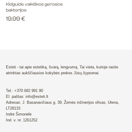
Kidguide vaikiškos gerosios
bakterijos
19.99
€
Esteti - tai apie estetiką, švarą, lengvumą. Tai vieta, kurioje rasite
atrinktas aukščiausios kokybės prekes Jūsų šypsenai.
Tel.: +370 682 991 90
El. paštas: info@esteti.lt
Adresas: J. Basanavičiaus g. 39, Žemės inžinerijos ofisas, Utena,
LT28133
Indrė Šimonėlė
Ind. v. nr. 1261252