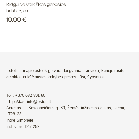
Kidguide vaikiškos gerosios
bakterijos
19.99
€
Esteti - tai apie estetiką, švarą, lengvumą. Tai vieta, kurioje rasite
atrinktas aukščiausios kokybės prekes Jūsų šypsenai.
Tel.: +370 682 991 90
El. paštas: info@esteti.lt
Adresas: J. Basanavičiaus g. 39, Žemės inžinerijos ofisas, Utena,
LT28133
Indrė Šimonėlė
Ind. v. nr. 1261252