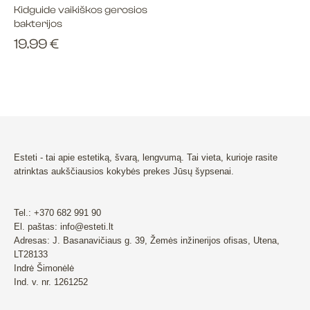
Kidguide vaikiškos gerosios
bakterijos
19.99
€
Esteti - tai apie estetiką, švarą, lengvumą. Tai vieta, kurioje rasite
atrinktas aukščiausios kokybės prekes Jūsų šypsenai.
Tel.: +370 682 991 90
El. paštas: info@esteti.lt
Adresas: J. Basanavičiaus g. 39, Žemės inžinerijos ofisas, Utena,
LT28133
Indrė Šimonėlė
Ind. v. nr. 1261252