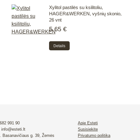
Xylitol pastilės su ksilitoliu,
HAGER&WERKEN, vyšnių skonio,
26 vnt
5.65
€
Details
 682 991 90
Apie Esteti
 info@esteti.lt
Susisiekite
. Basanavičiaus g. 39, Žemės
Privatumo politika