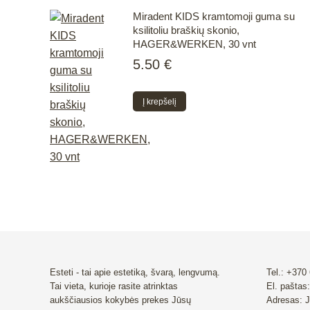
Miradent KIDS kramtomoji guma su
ksilitoliu braškių skonio,
HAGER&WERKEN, 30 vnt
5.50
€
Į krepšelį
Esteti - tai apie estetiką, švarą, lengvumą.
Tel.: +370
Tai vieta, kurioje rasite atrinktas
El. paštas:
aukščiausios kokybės prekes Jūsų
Adresas: J