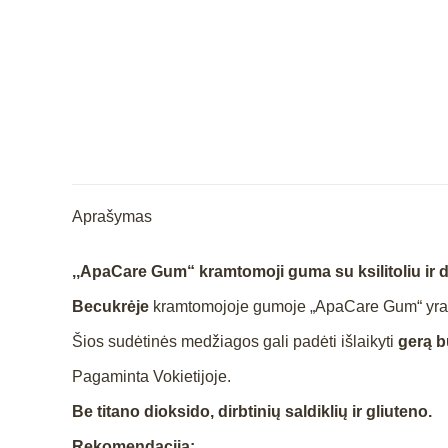
Aprašymas
,,ApaCare Gum“ kramtomoji guma su ksilitoliu ir 
Becukrėje
kramtomojoje gumoje „ApaCare Gum“ yr
Šios sudėtinės medžiagos gali padėti išlaikyti
gerą b
Pagaminta Vokietijoje.
Be titano dioksido, dirbtinių saldiklių ir gliuteno.
Rekomendacija: