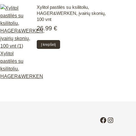
Xylitol pastilės su ksilitoliu,
HAGER&WERKEN, įvairių skonių,
100 vnt
26.99
€
Į krepšelį
Facebook
Instagra