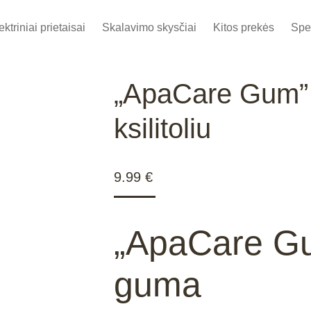
ektriniai prietaisai
Skalavimo skysčiai
Kitos prekės
Spe
„ApaCare Gum” 
ksilitoliu
9.99
€
„ApaCare Gu
guma