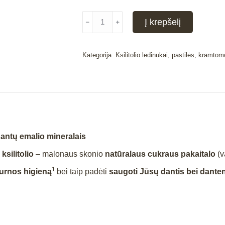
produkto
Į krepšelį
﹣
﹢
kiekis:
„ApaCare
Gum”
Kategorija:
Ksilitolio ledinukai, pastilės, kramto
kramtomoji
guma
su
ksilitoliu
dantų emalio mineralais
a
ksilitolio
– malonaus skonio
natūralaus cukraus pakaitalo
(v
1
urnos higieną
bei taip padėti
saugoti Jūsų dantis bei dante