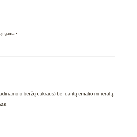
moji guma
adinamojo beržų cukraus) bei dantų emalio mineralų.
nas
.