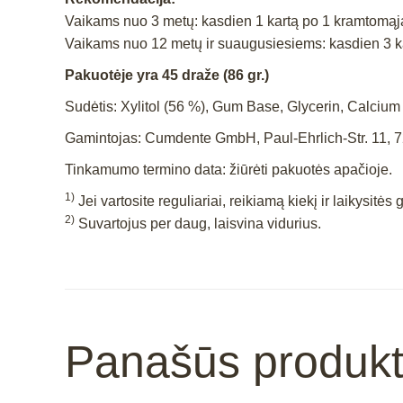
Vaikams nuo 3 metų: kasdien 1 kartą po 1 kramtomą
Vaikams nuo 12 metų ir suaugusiesiems: kasdien 3 
Pakuotėje yra 45 draže (86 gr.)
Sudėtis: Xylitol (56 %), Gum Base, Glycerin, Calci
Gamintojas: Cumdente GmbH, Paul-Ehrlich-Str. 11, 7
Tinkamumo termino data: žiūrėti pakuotės apačioje.
1)
Jei vartosite reguliariai, reikiamą kiekį ir laikysitė
2)
Suvartojus per daug, laisvina vidurius.
Panašūs produkt