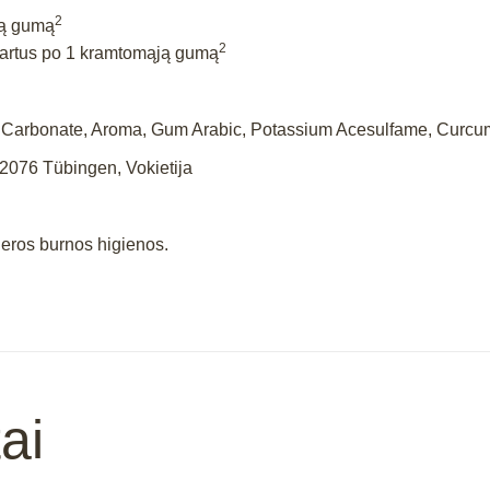
2
ją gumą
2
kartus po 1 kramtomąją gumą
um Carbonate, Aroma, Gum Arabic, Potassium Acesulfame, Curcu
2076 Tübingen, Vokietija
s geros burnos higienos.
ai