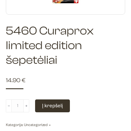
5460 Curaprox
limited edition
šepetėliai
14.90
€
produkto
Į krepšelį
﹣
﹢
kiekis:
5460
Curaprox
Kategorija:
Uncategorized