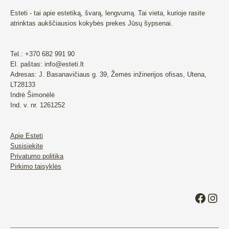
Esteti - tai apie estetiką, švarą, lengvumą. Tai vieta, kurioje rasite
atrinktas aukščiausios kokybės prekes Jūsų šypsenai.
Tel.: +370 682 991 90
El. paštas: info@esteti.lt
Adresas: J. Basanavičiaus g. 39, Žemės inžinerijos ofisas, Utena,
LT28133
Indrė Šimonėlė
Ind. v. nr. 1261252
Apie Esteti
Susisiekite
Privatumo politika
Pirkimo taisyklės
Faceb
Ins