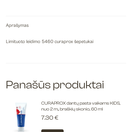
limited
edition
šepetėliai
Aprašymas
Limituoto leidimo 5460 curaprox šepetukai
Panašūs produktai
CURAPROX dantų pasta vaikams KIDS,
nuo 2 m., braškių skonio, 60 ml
7.30
€