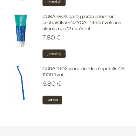
Į krepšelį
CURAPROX dantų pasta ėduonies
profilaktikai ENZYCAL 1450, švelnaus
skonio, nuo 12 m., 75 ml
7.80
€
Į krepšelį
CURAPROX vieno danties šepetėlis CS
1009, 1 vnt.
6.80
€
Details