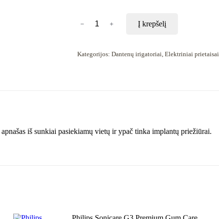
produkto
﹣
﹢
Į krepšelį
kiekis:
Waterpik
Antgalis
Plaque
Kategorijos:
Dantenų irigatoriai
,
Elektriniai prietaisa
Seeker™
Tip
PS
(2vnt.)
apnašas iš sunkiai pasiekiamų vietų ir ypač tinka implantų priežiūrai.
Philips Sonicare G3 Premium Gum Care