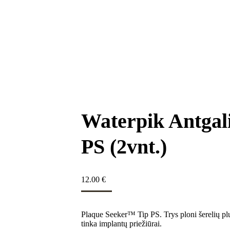
Waterpik Antgal
PS (2vnt.)
12.00
€
Plaque Seeker™ Tip PS. Trys ploni šerelių plu
tinka implantų priežiūrai.