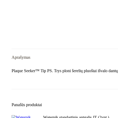
Aprašymas
Plaque Seeker™ Tip PS. Trys ploni šerelių pluoštai išvalo dantų 
Panašūs produktai
Waterpik standartinis antgalis JT (2vnt.)