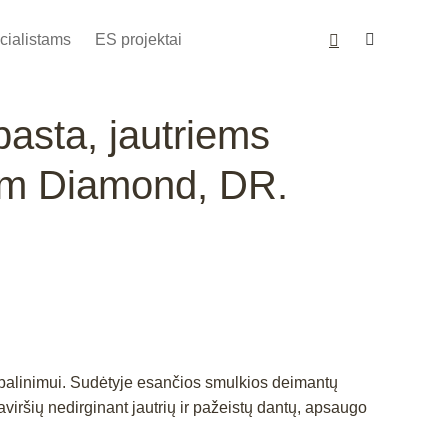
cialistams
ES projektai
pasta, jautriems
rm Diamond, DR.
ų balinimui. Sudėtyje esančios smulkios deimantų
paviršių nedirginant jautrių ir pažeistų dantų, apsaugo