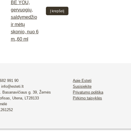
Į krepšelį
 682 991 90
Apie Esteti
 info@esteti.lt
Susisiekite
. Basanavičiaus g. 39, Žemės
Privatumo politika
 ofisas, Utena, LT28133
Pirkimo taisyklės
nėlė
 1261252