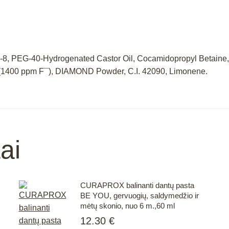
 PEG-8, PEG-40-Hydrogenated Castor Oil, Cocamidopropyl Betain
 (1400 ppm F¯), DIAMOND Powder, C.I. 42090, Limonene.
ai
CURAPROX balinanti dantų pasta
BE YOU, gervuogių, saldymedžio ir
mėtų skonio, nuo 6 m.,60 ml
12.30
€