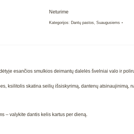
Neturime
Kategorijos:
Dantų pastos
,
Suaugusiems
dėtyje esančios smulkios deimantų dalelės švelniai valo ir poliru
s, ksilitolis skatina seilių išsiskyrimą, dantenų atsinaujinimą,
– valykite dantis kelis kartus per dieną.