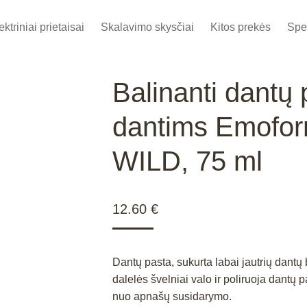
ektriniai prietaisai
Skalavimo skysčiai
Kitos prekės
Spe
Balinanti dantų 
dantims Emofo
WILD, 75 ml
12.60
€
Dantų pasta, sukurta labai jautrių dant
dalelės švelniai valo ir poliruoja dantų 
nuo apnašų susidarymo.