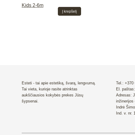
Į krepšelį
Esteti - tai apie estetiką, švarą, lengvumą.
Tel.: +370
Tai vieta, kurioje rasite atrinktas
El. paštas:
aukščiausios kokybės prekes Jūsų
Adresas: J
šypsenai.
inžinerijos
Indrė Šimo
Ind. v. nr.