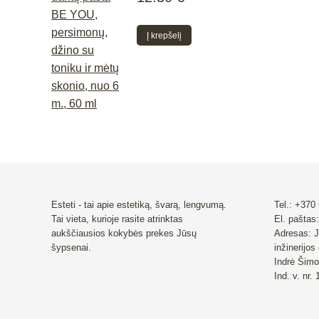
Į krepšelį
Esteti - tai apie estetiką, švarą, lengvumą.
Tel.: +370
Tai vieta, kurioje rasite atrinktas
El. paštas:
aukščiausios kokybės prekes Jūsų
Adresas: J
šypsenai.
inžinerijos
Indrė Šimo
Ind. v. nr.