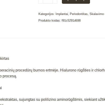
kiekis:
CURAPROX
antibakterinis
Kategorijos:
Implantai
,
Periodontitas
,
Skalavimo 
burnos
Produkto kodas:
f91c5291d698
skalavimo
skystis
su
0,09
%
chlorheksidino
kirtas
PERIO
PLUS+
operacinių procedūrų burnos ertmėje. Hialurono rūgšties ir chlo
REGENERATE,
mo procesą.
200
ml
ai
straktas, sujungtas su polilizino aminorūgštimis, siekiant užtikri