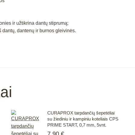
nos
nies ir užtikrina dantų stiprumą;
 dantų, dantenų ir burnos gleivinės.
ai
CURAPROX tarpdančių šepetėliai
su žiediniu ir kampiniu koteliais CPS
PRIME START, 0,7 mm, 5vnt.
7.90
€