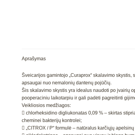
Aprašymas
Šveicarijos gamintojo „Curaprox“ skalavimo skystis, s
apsaugai nuo nemalonių dantenų pojūčių.
Šis skalavimo skystis yra idealus naudoti po įvairių 
pooperaciniu laikotarpiu ir gali padėti pagreitinti giji
Veikliosios medžiagos:
 chlorheksidino digliukonatas 0,09 % – skirtas stipri
cheminei bakterijų kontrolei;
 „CITROX / P“ formulė – natūralus karčiųjų apelsinų ek