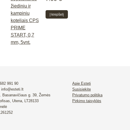
Į krepšelį
 682 991 90
Apie Esteti
 info@esteti.lt
Susisiekite
. Basanavičiaus g. 39, Žemės
Privatumo politika
 ofisas, Utena, LT28133
Pirkimo taisyklės
nėlė
 1261252