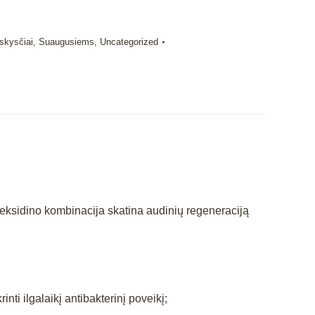
skysčiai
,
Suaugusiems
,
Uncategorized
rheksidino kombinacija skatina audinių regeneraciją
nti ilgalaikį antibakterinį poveikį;