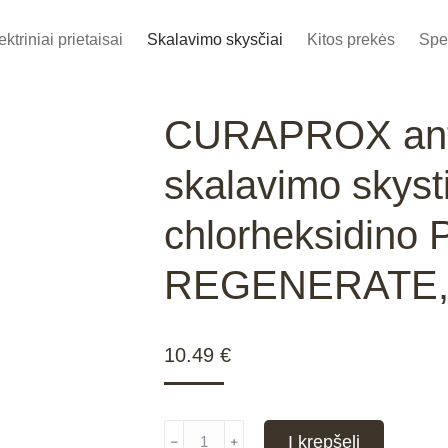
ektriniai prietaisai
Skalavimo skysčiai
Kitos prekės
Spe
CURAPROX antib
skalavimo skyst
chlorheksidin
REGENERATE, 
10.49
€
produkto
Į krepšelį
﹣
﹢