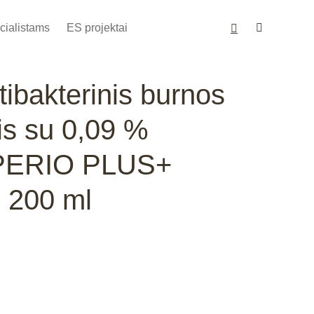
cialistams
ES projektai
akterinis burnos
is su 0,09 %
o PERIO PLUS+
200 ml