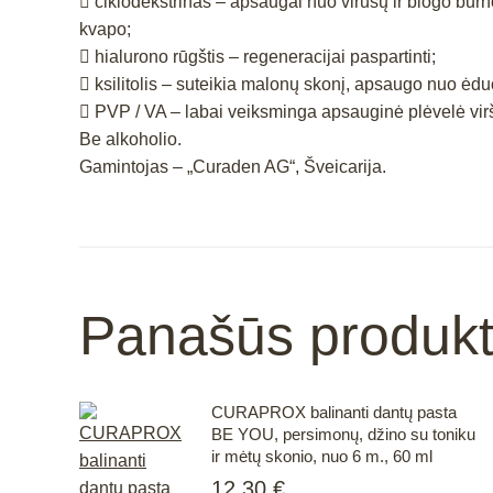
 ciklodekstrinas – apsaugai nuo virusų ir blogo bur
kvapo;
 hialurono rūgštis – regeneracijai paspartinti;
 ksilitolis – suteikia malonų skonį, apsaugo nuo ėduo
 PVP / VA – labai veiksminga apsauginė plėvelė virš
Be alkoholio.
Gamintojas – „Curaden AG“, Šveicarija.
Panašūs produkt
CURAPROX balinanti dantų pasta
BE YOU, persimonų, džino su toniku
ir mėtų skonio, nuo 6 m., 60 ml
12.30
€