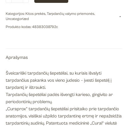
kiekis:
CURAPROX
Kategorijos:
Kitos prekės
,
Tarpdančių valymo priemonės
,
tarpdančių
Uncategorized
šepetėliai
Produkto kodas:
48383038792c
su
žiediniu
ir
kampiniu
Aprašymas
koteliais
CPS
PRIME
Šveicariški tarpdančių šepetėliai, su kuriais išvalyti
START,
tarpdančius pakanka vos vieno judesio – įvesti šepetėlį į
0,9
tarpdantį ir ištraukti.
mm,
Tarpdančių šepetėliai padės išvengti karieso, gingivito ar
5vnt.
periodontinių problemų.
„Curaprox“ tarpdančių šepetėliai prisitaiko prie tarpdančio
anatomijos, visiškai užpildo tarpdantinę ertmę ir nepažeidžia
tarpdantinių audinių. Patentuota medicininė „Cural“ vielutė