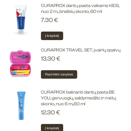
CURAPROX dantų pasta vaikams KIDS,
nuo 2 m., braškių skonio, 60 ml
7.30
€
Į krepšelį
CURAPROX TRAVEL SET, įvairių spalvų
13.30
€
This
Pasirinkti savybes
product
has
CURAPROX balinanti dantų pasta BE
multiple
YOU, gervuogių, saldymedžio ir mėtų
variants.
skonio, nuo 6 m.,60 ml
The
12.30
€
options
may
Į krepšelį