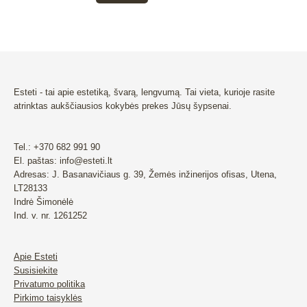
be
chosen
on
the
product
page
Esteti - tai apie estetiką, švarą, lengvumą. Tai vieta, kurioje rasite
atrinktas aukščiausios kokybės prekes Jūsų šypsenai.
Tel.: +370 682 991 90
El. paštas: info@esteti.lt
Adresas: J. Basanavičiaus g. 39, Žemės inžinerijos ofisas, Utena,
LT28133
Indrė Šimonėlė
Ind. v. nr. 1261252
Apie Esteti
Susisiekite
Privatumo politika
Pirkimo taisyklės