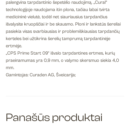
palengvina tarpdantinio šepetėlio naudojimą. „Cural“
technologijoje naudojama itin plona, tačiau labai tvirta
medicininė vielutė, todėl net siauriausius tarpdančius
išvalysite kruopščiai ir be skausmo. Ploni ir lankstūs šereliai
pasiekia visas svarbiausias ir problemiškiausias tarpdančių
kerteles bei užtikrina šerelių tamprumą tarpdantinėje
ertmėje.
„CPS Prime Start 09“ išvalo tarpdantines ertmes, kurių
praeinamumas yra 0,9 mm, o valymo skersmuo siekia 4,0
mm.
Gamintojas: Curaden AG, Šveicarija;
Panašūs produktai