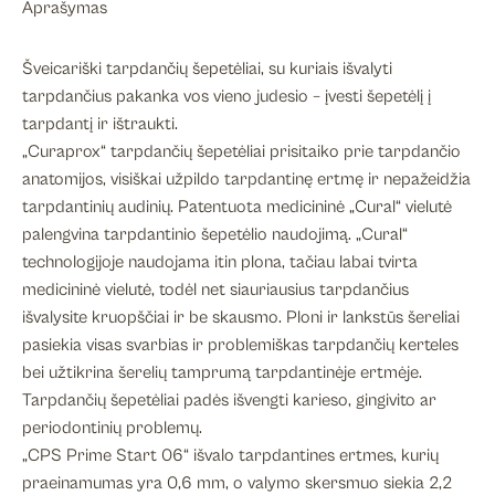
Aprašymas
vnt.
Šveicariški tarpdančių šepetėliai, su kuriais išvalyti
tarpdančius pakanka vos vieno judesio – įvesti šepetėlį į
tarpdantį ir ištraukti.
„Curaprox“ tarpdančių šepetėliai prisitaiko prie tarpdančio
anatomijos, visiškai užpildo tarpdantinę ertmę ir nepažeidžia
tarpdantinių audinių. Patentuota medicininė „Cural“ vielutė
palengvina tarpdantinio šepetėlio naudojimą. „Cural“
technologijoje naudojama itin plona, tačiau labai tvirta
medicininė vielutė, todėl net siauriausius tarpdančius
išvalysite kruopščiai ir be skausmo. Ploni ir lankstūs šereliai
pasiekia visas svarbias ir problemiškas tarpdančių kerteles
bei užtikrina šerelių tamprumą tarpdantinėje ertmėje.
Tarpdančių šepetėliai padės išvengti karieso, gingivito ar
periodontinių problemų.
„CPS Prime Start 06“ išvalo tarpdantines ertmes, kurių
praeinamumas yra 0,6 mm, o valymo skersmuo siekia 2,2