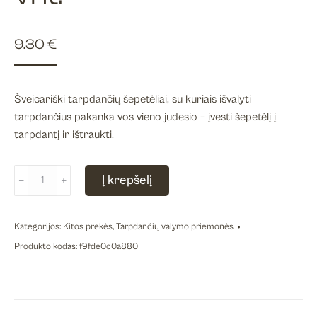
9.30
€
Šveicariški tarpdančių šepetėliai, su kuriais išvalyti
tarpdančius pakanka vos vieno judesio – įvesti šepetėlį į
tarpdantį ir ištraukti.
produkto
Į krepšelį
﹣
﹢
kiekis:
CURAPROX
tarpdančių
Kategorijos:
Kitos prekės
,
Tarpdančių valymo priemonės
šepetėlių
Produkto kodas:
f9fde0c0a880
papildymas
CPS
06,
8