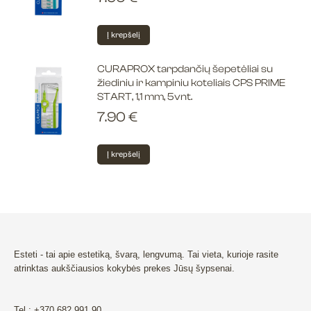
Į krepšelį
CURAPROX tarpdančių šepetėliai su
žiediniu ir kampiniu koteliais CPS PRIME
START, 1,1 mm, 5vnt.
7.90
€
Į krepšelį
Esteti - tai apie estetiką, švarą, lengvumą. Tai vieta, kurioje rasite
atrinktas aukščiausios kokybės prekes Jūsų šypsenai.
Tel.: +370 682 991 90