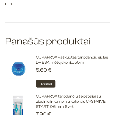
mm.
Panašūs produktai
CURAPROX vaškuotas tarpdančių siūlas
DF 834, mėtų skonio, 50 m
5.60
€
Į krepšelį
CURAPROX tarpdančių šepetėliai su
žiediniu ir kampiniu koteliais CPS PRIME
START, 0,6 mm, 5vnt.
7.90
€