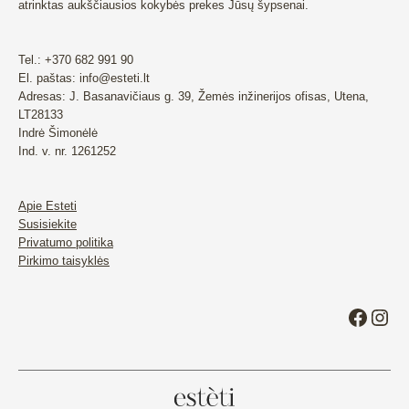
atrinktas aukščiausios kokybės prekes Jūsų šypsenai.
Tel.: +370 682 991 90
El. paštas: info@esteti.lt
Adresas: J. Basanavičiaus g. 39, Žemės inžinerijos ofisas, Utena,
LT28133
Indrė Šimonėlė
Ind. v. nr. 1261252
Apie Esteti
Susisiekite
Privatumo politika
Pirkimo taisyklės
Faceb
Ins