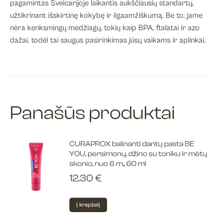
pagamintas Šveicarijoje laikantis aukščiausių standartų,
užtikrinant išskirtinę kokybę ir ilgaamžiškumą. Be to, jame
nėra kenksmingų medžiagų, tokių kaip BPA, ftalatai ir azo
dažai, todėl tai saugus pasirinkimas jūsų vaikams ir aplinkai.
Panašūs produktai
CURAPROX balinanti dantų pasta BE
YOU, persimonų, džino su toniku ir mėtų
skonio, nuo 6 m., 60 ml
12.30
€
Į krepšelį