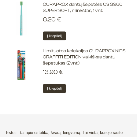
CURAPROX dantų šepetėlis CS 3960
SUPER SOFT, minkštas, 1 vnt.
6.20
€
Į krepšelį
Limituotos kolekcijos CURAPROX KIDS
GRAFFITI EDITION vaikiškas dantų
šepetukas (2vnt.)
13.90
€
Į krepšelį
Esteti - tai apie estetiką, švarą, lengvumą. Tai vieta, kurioje rasite