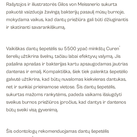
Rašytojos ir iliustratorės Gilos von Meissnerio sukurta
pakuotė vaizduoja žavingą bakterijų pasaulį mūsų burnoje,
mokydama vaikus, kad dantų priežiūra gali būti džiuginantis
ir skatinanti savarankiškumą.
®
Vaikiškas dantų šepetėlis su 5500 ypač minkštų Curen
šerelių užtikrina švelnų, tačiau labai efektyvų valymą. Jis
pašalina apnašas ir bakterijas kartu apsaugodamas jautrias
dantenas ir emalį. Kompaktiška, šiek tiek palenkta šepetėlio
galvutė užtikrina, kad būtų nuvalomas kiekvienas dantukas,
net ir sunkiai prieinamose vietose. Šis dantų šepetėlis,
sukurtas mažoms rankytėms, padeda vaikams išsiugdyti
sveikus burnos priežiūros įpročius, kad dantys ir dantenos
būtų sveiki visą gyvenimą.
Šis odontologų rekomenduojamas dantų šepetėlis