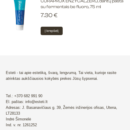
CURAPROX ENZYCALZERO, dantų pasta
su fermentais be fluoro, 75 ml
7.30
€
Į krepšelį
Esteti - tai apie estetiką, švarą, lengvumą. Tai vieta, kurioje rasite
atrinktas aukščiausios kokybės prekes Jūsų šypsenai.
Tel.: +370 682 991 90
El. paštas: info@esteti.lt
Adresas: J. Basanavičiaus g. 39, Žemės inžinerijos ofisas, Utena,
LT28133
Indrė Šimonėlė
Ind. v. nr. 1261252