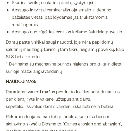
Skatina sveiką nuolatinių dantų vystymąsi
Apsaugo ir tvirtai remineralizuoja emalio ir dentino
pažeistas vietas, papildydamas jas trūkstamomis
medžiagomis
Apsaugo nuo rūgšties erozijos keliamo šalutinio poveikio.
Dantų pasta visiškai saugi naudoti, joje nėra papildomų
šalutinių medžiagų, turinčių tam tikrų neigiamų poveikių, kaip
SLS bei alkoholio.
* Derinama su mechanine burnos higienos praktika ir dieta,
kurioje mažai angliavandenių.
NAUDOJIMAS:
Patariama vartoti mažus produkto kiekius bent du kartus
per dieną, ryte ir vakare, užtepus ant dantų
šepetėlio. Išsivalius dantis vandeniu skalauti nėra būtina.
Rekomenduojama naudoti produktą kartu su burnos
skalavimo skysčiu Biosmalto “Caries erosion and abrasion”,