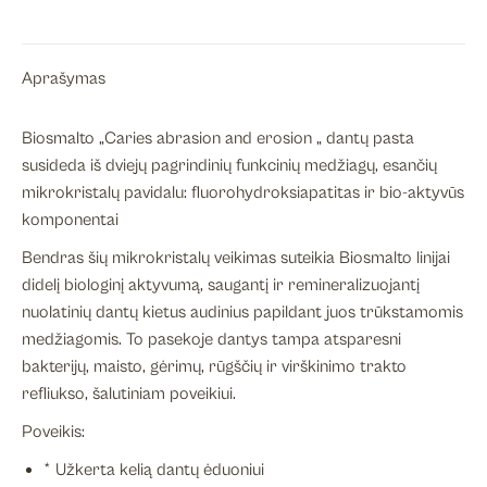
CURASEPT
Biosmalto
Caries
Aprašymas
and
erosion,
Biosmalto „Caries abrasion and erosion „ dantų pasta
75
susideda iš dviejų pagrindinių funkcinių medžiagų, esančių
ml
mikrokristalų pavidalu: fluorohydroksiapatitas ir bio-aktyvūs
komponentai
Bendras šių mikrokristalų veikimas suteikia Biosmalto linijai
didelį biologinį aktyvumą, saugantį ir remineralizuojantį
nuolatinių dantų kietus audinius papildant juos trūkstamomis
medžiagomis. To pasekoje dantys tampa atsparesni
bakterijų, maisto, gėrimų, rūgščių ir virškinimo trakto
refliukso, šalutiniam poveikiui.
Poveikis:
* Užkerta kelią dantų ėduoniui