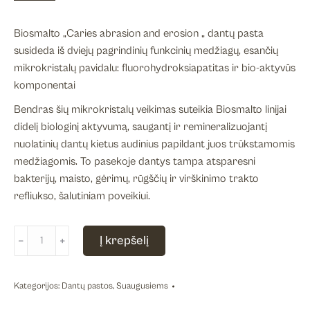
Biosmalto „Caries abrasion and erosion „ dantų pasta
susideda iš dviejų pagrindinių funkcinių medžiagų, esančių
mikrokristalų pavidalu: fluorohydroksiapatitas ir bio-aktyvūs
komponentai
Bendras šių mikrokristalų veikimas suteikia Biosmalto linijai
didelį biologinį aktyvumą, saugantį ir remineralizuojantį
nuolatinių dantų kietus audinius papildant juos trūkstamomis
medžiagomis. To pasekoje dantys tampa atsparesni
bakterijų, maisto, gėrimų, rūgščių ir virškinimo trakto
refliukso, šalutiniam poveikiui.
produkto
Į krepšelį
﹣
﹢
kiekis:
Kasdienė
dantų
Kategorijos:
Dantų pastos
,
Suaugusiems
pasta,