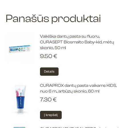
Panašūs produktai
Vaikiška dantų pasta su fluoru,
CURASEPT Biosmalto Baby-kid, mėtų
skonio, 50 ml
9.50
€
Details
CURAPROX dantų pasta vaikams KIDS,
nuo 6 m., arbūzų skonio, 60 ml
7.30
€
Į krepšelį