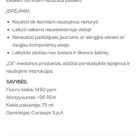
idealiam norimam rezultatui pasiekti.
ĮSPĖJIMAI:
Naudoti tik išoriniam naudojimui, nenuryti
Laikyti vaikams nepasiekiamoje vietoje
Nenaudoti padidėjusio jautrumo ar alergijos vienam ar
daugiau komponentų atveju
Laikykite atokiau nuo šviesos ir šilumos šaltinių
„CE“ medicinos produktas, atidžiai perskaitykite įspėjimus ir
naudojimo instrukcijas.
SAVYBĖS:
Fluoro kiekis: 1450 ppm
Abrazyvumas: <56 RDA
Kiekis pakuotėje: 75 ml
Gamintojas: Curasept S.p.A