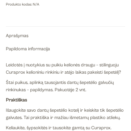
atsarginė
Produkto kodas:
N/A
šepetėlio
galvutė
CS
5460,
Aprašymas
įvairių
spalvų,
Papildoma informacija
2vnt.
Leidotės į nuotykius su puikiu kelionės draugu – stilinguoju
Curaprox kelioniniu rinkiniu ir atėjo laikas pakeisti šepetėlį?
Štai puikus, aplinką tausojantis dantų šepetėlio galvučių
rinkinukas – papildymas. Pakuotėje 2 vnt.
Praktiškas
Išaugokite savo dantų šepetėlio kotelį ir keiskite tik šepetėlio
galvutes. Tai praktiška ir mažiau išmetamų plastiko atliekų.
Keliaukite, šypsokitės ir tausokite gamtą su Curaprox.