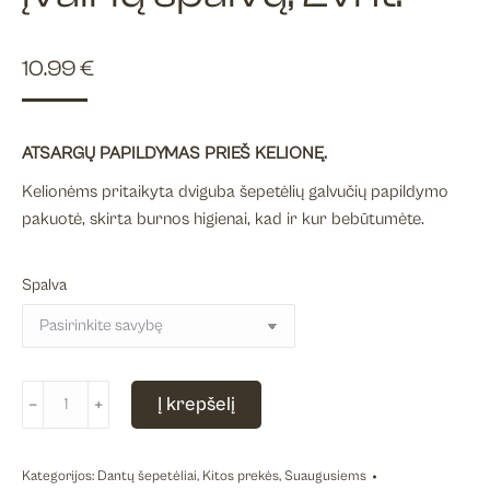
10.99
€
ATSARGŲ PAPILDYMAS PRIEŠ KELIONĘ.
Kelionėms pritaikyta dviguba šepetėlių galvučių papildymo
pakuotė, skirta burnos higienai, kad ir kur bebūtumėte.
Spalva
produkto
Į krepšelį
﹣
﹢
kiekis:
Kelioninio
rinkinio
Kategorijos:
Dantų šepetėliai
,
Kitos prekės
,
Suaugusiems