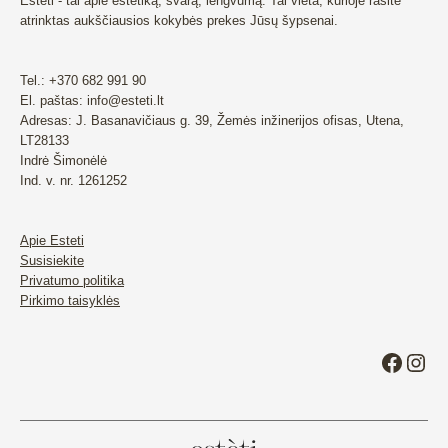
Esteti - tai apie estetiką, švarą, lengvumą. Tai vieta, kurioje rasite
atrinktas aukščiausios kokybės prekes Jūsų šypsenai.
Tel.: +370 682 991 90
El. paštas: info@esteti.lt
Adresas: J. Basanavičiaus g. 39, Žemės inžinerijos ofisas, Utena,
LT28133
Indrė Šimonėlė
Ind. v. nr. 1261252
Apie Esteti
Susisiekite
Privatumo politika
Pirkimo taisyklės
Faceb
Ins