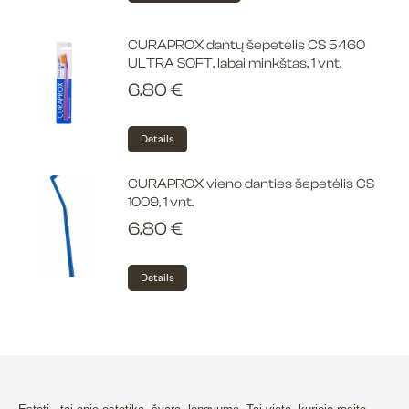
product
has
CURAPROX dantų šepetėlis CS 5460
multiple
ULTRA SOFT, labai minkštas, 1 vnt.
variants.
6.80
€
The
options
Details
may
be
CURAPROX vieno danties šepetėlis CS
chosen
1009, 1 vnt.
on
6.80
€
the
product
Details
page