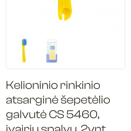
Kelioninio rinkinio
atsarginė šepetėlio
galvutė CS 5460,
įvairių spalvų, 2vnt.