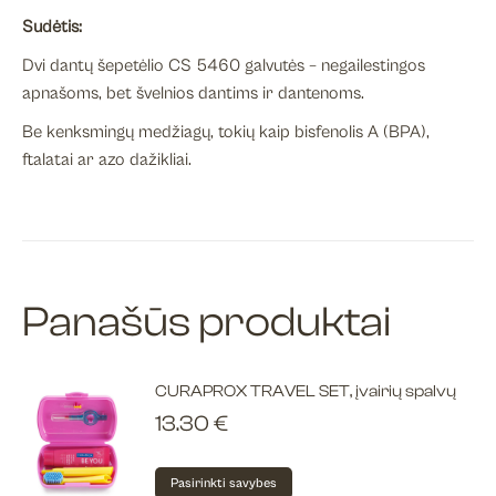
Sudėtis:
Dvi dantų šepetėlio CS 5460 galvutės – negailestingos
apnašoms, bet švelnios dantims ir dantenoms.
Be kenksmingų medžiagų, tokių kaip bisfenolis A (BPA),
ftalatai ar azo daž
ikliai.
Panašūs produktai
CURAPROX TRAVEL SET, įvairių spalvų
13.30
€
This
Pasirinkti savybes