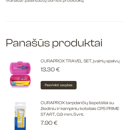
(Kanada) patentuotų burnos probiotikų.
Panašūs produktai
CURAPROX TRAVEL SET, įvairių spalvų
13.30
€
This
Pasirinkti savybes
product
has
CURAPROX tarpdančių šepetėliai su
multiple
žiediniu ir kampiniu koteliais CPS PRIME
variants.
START, 0,9 mm, 5vnt.
The
7.90
€
options