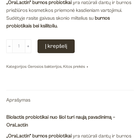
„OraLactin“ burnos probiotikai
yra natūrali dantų ir burnos
priežiūros kosmetikos priemonė kasdieniam vartojimui.
Sudėtyje rasite gaivaus skonio miltelius su
burnos
probiotikais bei ksilitoliu.
produkto
Į krepšelį
﹣
﹢
kiekis:
OraLactin
burnos
Kategorijos:
Gerosios bakterijos
,
Kitos prekės
probiotikai
Aprašymas
Biolactis probiotikai nuo šiol turi naują pavadinimą –
OraLactin
„OraLactin“ burnos probiotikai
yra natūrali dantų ir burnos