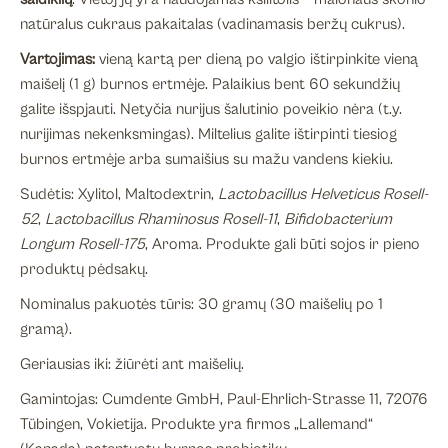
natūralus cukraus pakaitalas (vadinamasis beržų cukrus).
Vartojimas:
vieną kartą per dieną po valgio ištirpinkite vieną
maišelį (1 g) burnos ertmėje. Palaikius bent 60 sekundžių
galite išspjauti. Netyčia nurijus šalutinio poveikio nėra (t.y.
nurijimas nekenksmingas). Miltelius galite ištirpinti tiesiog
burnos ertmėje arba sumaišius su mažu vandens kiekiu.
Sudėtis: Xylitol, Maltodextrin,
Lactobacillus Helveticus Rosell-
52
,
Lactobacillus Rhaminosus Rosell-11
,
Bifidobacterium
Longum Rosell-175
, Aroma. Produkte gali būti sojos ir pieno
produktų pėdsakų.
Nominalus pakuotės tūris: 30 gramų (30 maišelių po 1
gramą).
Geriausias iki: žiūrėti ant maišelių.
Gamintojas: Cumdente GmbH, Paul-Ehrlich-Strasse 11, 72076
Tübingen, Vokietija. Produkte yra firmos „Lallemand“