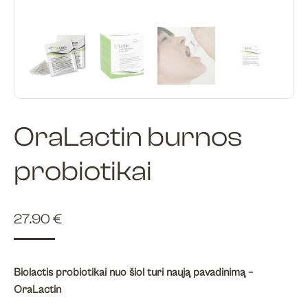
OraLactin burnos
probiotikai
27.90
€
Biolactis probiotikai nuo šiol turi naują pavadinimą –
OraLactin