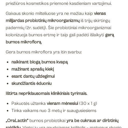
priežiūros kosmetikos priemonė kasdieniam vartojimui.
Gaivaus skonio milteliuose yra ne mažiau kaip
vienas
milijardas probiotinių mikroorganizmų
iš trijų skirtingų
padermių (žr. sudėtį). Šie probiotiniai mikroorganizmai
kolonizuoja burnos ertmę ir taip gali padėti išlaikyti
gerą
burnos mikroflorą
.
Gera burnos mikroflora yra itin svarbu:
naikinant blogą burnos kvapą
mažinant apnašų kiekį
esant dantų uždegimui
skundžiantis ėduoniu
Ištirta nepriklausomais klinikiniais tyrimais
.
Pakuotės užtenka
vienam mėnesiui
(30 x 1 g)
Tinka vaikams nuo 3 metų ir suaugusiesiems
„OraLactin“
burnos probiotikai
yra be cukraus ar dirbtinių
saldiklių
. Vietoj jų yra naudojamas ksilitolis – malonaus skonio