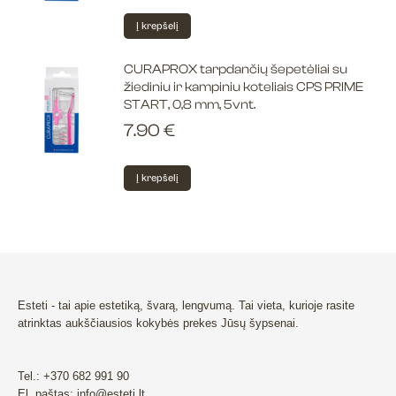
may
Į krepšelį
be
chosen
CURAPROX tarpdančių šepetėliai su
on
žiediniu ir kampiniu koteliais CPS PRIME
the
START, 0,8 mm, 5vnt.
product
7.90
€
page
Į krepšelį
Esteti - tai apie estetiką, švarą, lengvumą. Tai vieta, kurioje rasite
atrinktas aukščiausios kokybės prekes Jūsų šypsenai.
Tel.: +370 682 991 90
El. paštas: info@esteti.lt