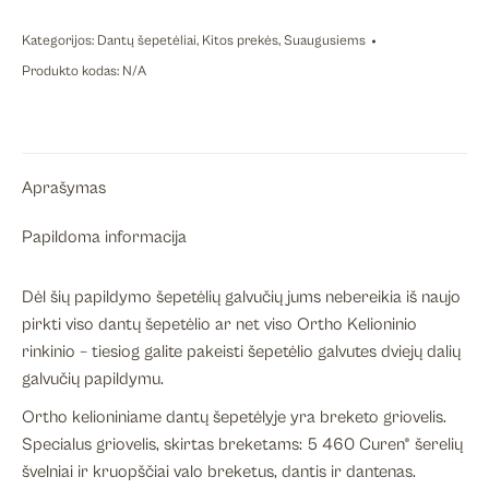
Ortho
kelioninio
Kategorijos:
Dantų šepetėliai
,
Kitos prekės
,
Suaugusiems
rinkinio
Produkto kodas:
N/A
atsarginė
šepetėlio
galvutė,
įvairių
Aprašymas
spalvų,
2
Papildoma informacija
vnt.
Dėl šių papildymo šepetėlių galvučių jums nebereikia iš naujo
pirkti viso dantų šepetėlio ar net viso Ortho Kelioninio
rinkinio – tiesiog galite pakeisti šepetėlio galvutes dviejų dalių
galvučių papildymu.
Ortho kelioniniame dantų šepetėlyje yra breketo griovelis.
Specialus griovelis, skirtas breketams: 5 460 Curen® šerelių
švelniai ir kruopščiai valo breketus, dantis ir dantenas.