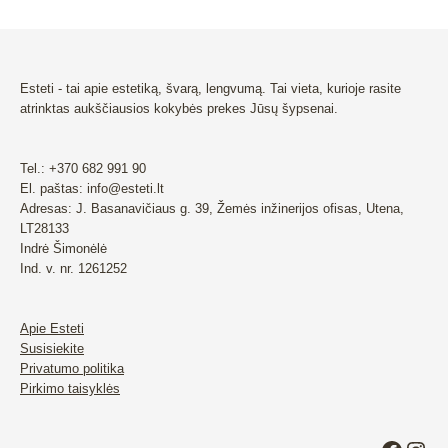
Esteti - tai apie estetiką, švarą, lengvumą. Tai vieta, kurioje rasite
atrinktas aukščiausios kokybės prekes Jūsų šypsenai.
Tel.: +370 682 991 90
El. paštas: info@esteti.lt
Adresas: J. Basanavičiaus g. 39, Žemės inžinerijos ofisas, Utena,
LT28133
Indrė Šimonėlė
Ind. v. nr. 1261252
Apie Esteti
Susisiekite
Privatumo politika
Pirkimo taisyklės