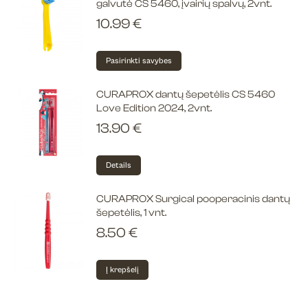
galvutė CS 5460, įvairių spalvų, 2vnt.
10.99
€
This
Pasirinkti savybes
product
has
CURAPROX dantų šepetėlis CS 5460
Love Edition 2024, 2vnt.
multiple
13.90
€
variants.
The
options
Details
may
be
CURAPROX Surgical pooperacinis dantų
šepetėlis, 1 vnt.
chosen
on
8.50
€
the
product
Į krepšelį
page