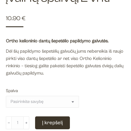
10.90
€
Ortho kelioninio dantų šepetėlio papildymo galvutės.
Dėl šių papildymo šepetėlių galvučių jums nebereikia iš naujo
pirkti viso dantų šepetėlio ar net viso Ortho Kelioninio
rinkinio – tiesiog galite pakeisti šepetėlio galvutes dviejų dalių
galvučių papildymu.
Spalva
produkto
Į krepšelį
﹣
﹢
kiekis: