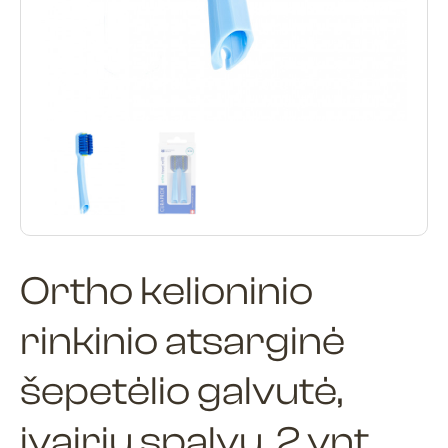
Ortho kelioninio
rinkinio atsarginė
šepetėlio galvutė,
įvairių spalvų, 2 vnt.