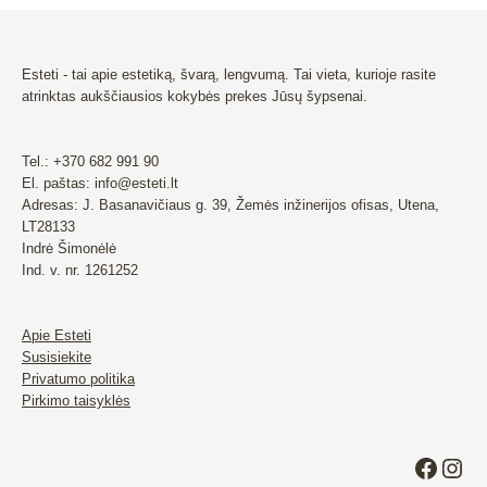
Esteti - tai apie estetiką, švarą, lengvumą. Tai vieta, kurioje rasite
atrinktas aukščiausios kokybės prekes Jūsų šypsenai.
Tel.: +370 682 991 90
El. paštas: info@esteti.lt
Adresas: J. Basanavičiaus g. 39, Žemės inžinerijos ofisas, Utena,
LT28133
Indrė Šimonėlė
Ind. v. nr. 1261252
Apie Esteti
Susisiekite
Privatumo politika
Pirkimo taisyklės
Faceb
Ins