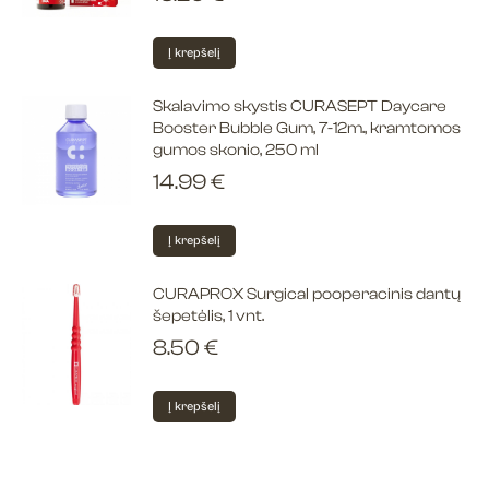
Į krepšelį
Skalavimo skystis CURASEPT Daycare
Booster Bubble Gum, 7-12m., kramtomos
gumos skonio, 250 ml
14.99
€
Į krepšelį
CURAPROX Surgical pooperacinis dantų
šepetėlis, 1 vnt.
8.50
€
Į krepšelį