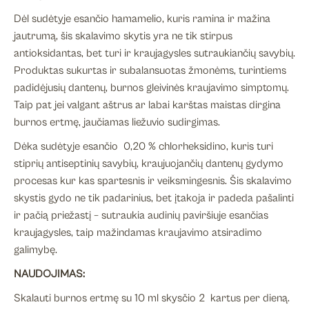
Dėl sudėtyje esančio hamamelio, kuris ramina ir mažina
jautrumą, šis skalavimo skytis yra ne tik stirpus
antioksidantas, bet turi ir kraujagysles sutraukiančių savybių.
Produktas sukurtas ir subalansuotas žmonėms, turintiems
padidėjusių dantenų, burnos gleivinės kraujavimo simptomų.
Taip pat jei valgant aštrus ar labai karštas maistas dirgina
burnos ertmę, jaučiamas liežuvio sudirgimas.
Dėka sudėtyje esančio 0,20 % chlorheksidino, kuris turi
stiprių antiseptinių savybių, kraujuojančių dantenų gydymo
procesas kur kas spartesnis ir veiksmingesnis. Šis skalavimo
skystis gydo ne tik padarinius, bet įtakoja ir padeda pašalinti
ir pačią priežastį – sutraukia audinių paviršiuje esančias
kraujagysles, taip mažindamas kraujavimo atsiradimo
galimybę.
NAUDOJIMAS:
Skalauti burnos ertmę su 10 ml skysčio 2 kartus per dieną.