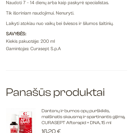
Naudoti 7 – 14 dienų arba kaip paskyrė specialistas.
Tik išoriniam naudojimui. Nenuryti.
Laikyti atokiau nuo vaikų bei šviesos ir šilumos šaltinių.
SAVYBĖS:
Kiekis pakuotėje: 200 ml
Gamintojas: Curasept S.p.A
Panašūs produktai
Dantenų ir burnos opų purškiklis,
malšinatis skausmą ir spartinantis gijimą,
CURASEPT Afterapid + DNA, 15 ml
16.20
€