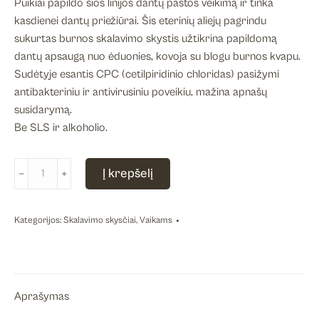
Puikiai papildo šios linijos dantų pastos veikimą ir tinka
kasdienei dantų priežiūrai. Šis eterinių aliejų pagrindu
sukurtas burnos skalavimo skystis užtikrina papildomą
dantų apsaugą nuo ėduonies, kovoja su blogu burnos kvapu.
Sudėtyje esantis CPC (cetilpiridinio chloridas) pasižymi
antibakteriniu ir antivirusiniu poveikiu, mažina apnašų
susidarymą.
Be SLS ir alkoholio.
produkto
Į krepšelį
﹣
﹢
kiekis:
Skalavimo
skystis
Kategorijos:
Skalavimo skysčiai
,
Vaikams
CURASEPT
Daycare
Booster
Bubble
Aprašymas
Gum,