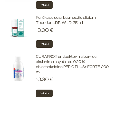
Details
Purškalas su arbatmedžio aliejumi
Tebodont, DR. WILD, 25 ml
18.00
€
Details
CURAPROX antibakterinis burnos
skalavimo skystis su 0,20 %
chlorheksidino PERIO PLUS+ FORTE, 200
ml
10.30
€
Details