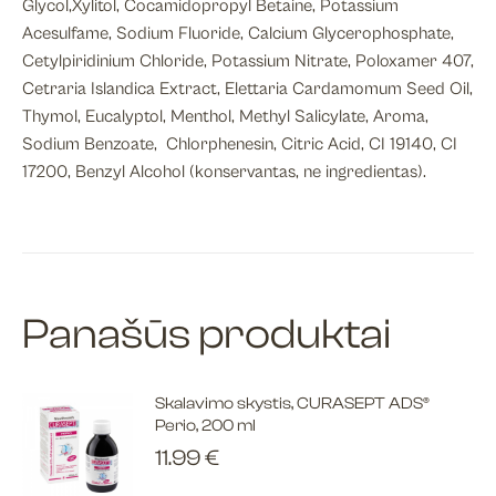
Glycol,Xylitol, Cocamidopropyl Betaine, Potassium
Acesulfame, Sodium Fluoride, Calcium Glycerophosphate,
Cetylpiridinium Chloride, Potassium Nitrate, Poloxamer 407,
Cetraria Islandica Extract, Elettaria Cardamomum Seed Oil,
Thymol, Eucalyptol, Menthol, Methyl Salicylate, Aroma,
Sodium Benzoate, Chlorphenesin, Citric Acid, CI 19140, CI
17200, Benzyl Alcohol (konservantas, ne ingredientas).
Panašūs produktai
Skalavimo skystis, CURASEPT ADS®
Perio, 200 ml
11.99
€