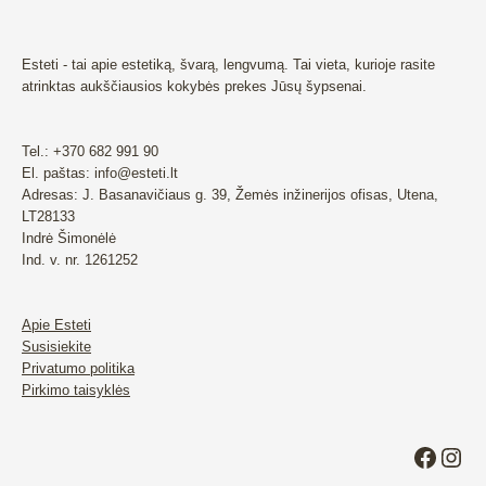
Esteti - tai apie estetiką, švarą, lengvumą. Tai vieta, kurioje rasite
atrinktas aukščiausios kokybės prekes Jūsų šypsenai.
Tel.: +370 682 991 90
El. paštas: info@esteti.lt
Adresas: J. Basanavičiaus g. 39, Žemės inžinerijos ofisas, Utena,
LT28133
Indrė Šimonėlė
Ind. v. nr. 1261252
Apie Esteti
Susisiekite
Privatumo politika
Pirkimo taisyklės
Faceb
Ins