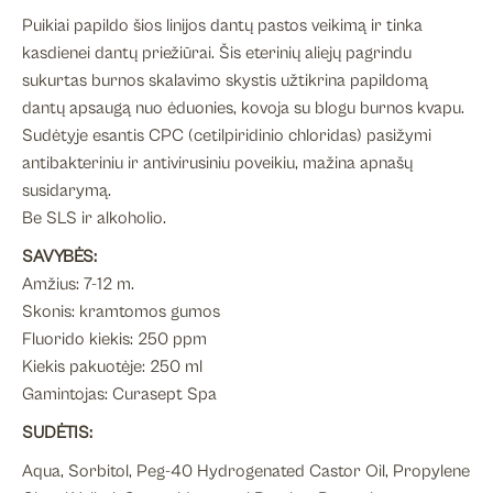
7-
Puikiai papildo šios linijos dantų pastos veikimą ir tinka
12m.,
kasdienei dantų priežiūrai. Šis eterinių aliejų pagrindu
kramtomos
sukurtas burnos skalavimo skystis užtikrina papildomą
gumos
dantų apsaugą nuo ėduonies, kovoja su blogu burnos kvapu.
skonio,
Sudėtyje esantis CPC (cetilpiridinio chloridas) pasižymi
250
antibakteriniu ir antivirusiniu poveikiu, mažina apnašų
ml
susidarymą.
Be SLS ir alkoholio.
SAVYBĖS:
Amžius: 7-12 m.
Skonis: kramtomos gumos
Fluorido kiekis: 250 ppm
Kiekis pakuotėje: 250 ml
Gamintojas: Curasept Spa
SUDĖTIS:
Aqua, Sorbitol, Peg-40 Hydrogenated Castor Oil, Propylene