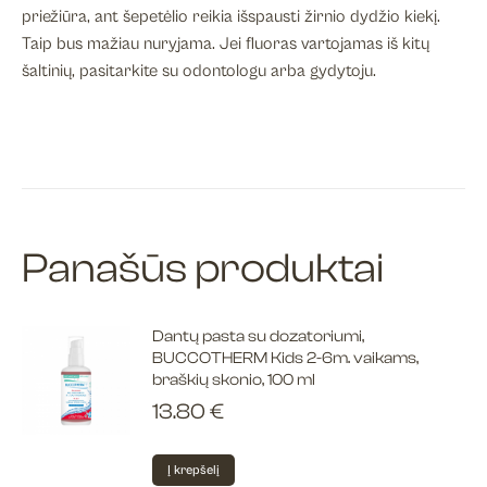
priežiūra, ant šepetėlio reikia išspausti žirnio dydžio kiekį.
Taip bus mažiau nuryjama. Jei fluoras vartojamas iš kitų
šaltinių, pasitarkite su odontologu arba gydytoju.
Panašūs produktai
Dantų pasta su dozatoriumi,
BUCCOTHERM Kids 2-6m. vaikams,
braškių skonio, 100 ml
13.80
€
Į krepšelį