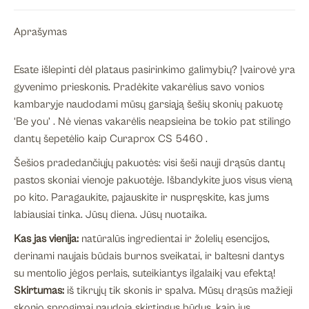
skonių
Aprašymas
pakuotė
su
dantų
Esate išlepinti dėl plataus pasirinkimo galimybių? Įvairovė yra
šepetėliu
gyvenimo prieskonis. Pradėkite vakarėlius savo vonios
kambaryje naudodami mūsų garsiąją šešių skonių pakuotę
‘Be you’ . Nė vienas vakarėlis neapsieina be tokio pat stilingo
dantų šepetėlio kaip Curaprox CS 5460 .
Šešios pradedančiųjų pakuotės: visi šeši nauji drąsūs dantų
pastos skoniai vienoje pakuotėje. Išbandykite juos visus vieną
po kito. Paragaukite, pajauskite ir nuspręskite, kas jums
labiausiai tinka. Jūsų diena. Jūsų nuotaika.
Kas jas vienija:
natūralūs ingredientai ir žolelių esencijos,
derinami naujais būdais burnos sveikatai, ir baltesni dantys
su mentolio jėgos perlais, suteikiantys ilgalaikį vau efektą!
Skirtumas:
iš tikrųjų tik skonis ir spalva. Mūsų drąsūs mažieji
skonio sprogimai naudoja skirtingus būdus, kaip jus