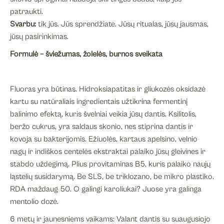
patraukti.
Svarbu:
tik jūs. Jūs sprendžiate. Jūsų ritualas, jūsų jausmas,
jūsų pasirinkimas.
Formulė – šviežumas, žolelės, burnos sveikata
Fluoras yra būtinas. Hidroksiapatitas ir gliukozės oksidazė
kartu su natūraliais ingredientais užtikrina fermentinį
balinimo efektą, kuris švelniai veikia jūsų dantis. Ksilitolis,
beržo cukrus, yra saldaus skonio, nes stiprina dantis ir
kovoja su bakterijomis. Ežiuolės, kartaus apelsino, velnio
nagų ir indiškos centelės ekstraktai palaiko jūsų gleivines ir
stabdo uždegimą. Plius provitaminas B5, kuris palaiko naujų
ląstelių susidarymą. Be SLS, be triklozano, be mikro plastiko.
RDA maždaug 50. O galingi karoliukai? Juose yra galinga
mentolio dozė.
6 metų ir jaunesniems vaikams: Valant dantis su suaugusiojo