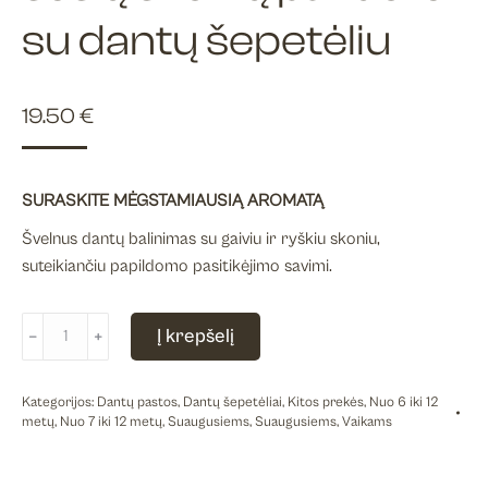
su dantų šepetėliu
19.50
€
SURASKITE MĖGSTAMIAUSIĄ AROMATĄ
Švelnus dantų balinimas su gaiviu ir ryškiu skoniu,
suteikiančiu papildomo pasitikėjimo savimi.
produkto
Į krepšelį
﹣
﹢
kiekis:
Dantų
Kategorijos:
Dantų pastos
,
Dantų šepetėliai
,
Kitos prekės
,
Nuo 6 iki 12
pastos
metų
,
Nuo 7 iki 12 metų
,
Suaugusiems
,
Suaugusiems
,
Vaikams
BE
YOU
šešių