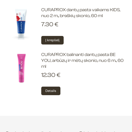
CURAPROX dantų pasta vaikams KIDS,
nuo 2 m., braškių skonio, 60 ml
7.30
€
Į krepšelį
CURAPROX balinanti dantų pasta BE
YOU, arbūzų ir mėtų skonio, nuo 6 m., 60
ml
12.30
€
Details