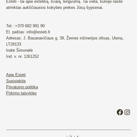
Esteti - tai apie estetiką, švarą, lengvumą. Tai vieta, kurioje rasite
atrinktas aukščiausios kokybės prekes Jūsų šypsenai.
Tel.: +370 682 991 90
El. paštas: info@esteti.lt
Adresas: J. Basanavičiaus g. 39, Žemės inžinerijos ofisas, Utena,
LT28133
Indrė Šimonėlė
Ind. v. nr. 1261252
Apie Esteti
Susisiekite
Privatumo politika
Pirkimo taisyklės
Faceb
Ins