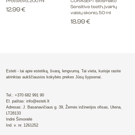
Prottetivo, 200 ml
CURASEPT Biosmalto
Sensitive teeth, įvairių
12.99
€
vaisių skonio, 50 ml
18.99
€
Esteti - tai apie estetiką, švarą, lengvumą. Tai vieta, kurioje rasite
atrinktas aukščiausios kokybės prekes Jūsų šypsenai.
Tel.: +370 682 991 90
El. paštas: info@esteti.lt
Adresas: J. Basanavičiaus g. 39, Žemės inžinerijos ofisas, Utena,
LT28133
Indrė Šimonėlė
Ind. v. nr. 1261252