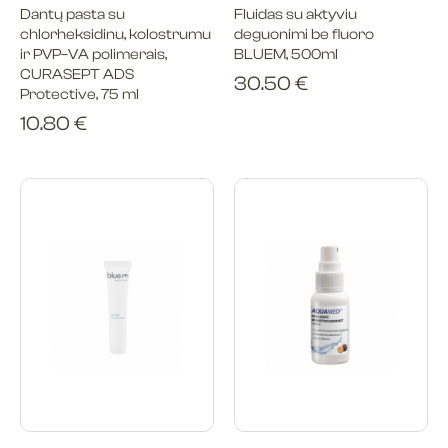
Dantų pasta su
Fluidas su aktyviu
chlorheksidinu, kolostrumu
deguonimi be fluoro
ir PVP–VA polimerais,
BLUEM, 500ml
CURASEPT ADS
30.50
€
Protective, 75 ml
10.80
€