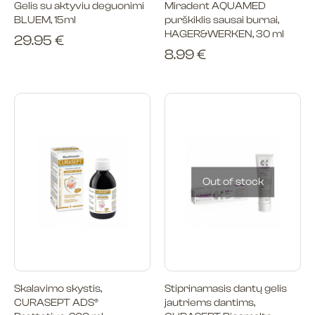
Gelis su aktyviu deguonimi
Miradent AQUAMED
BLUEM, 15ml
purškiklis sausai burnai,
HAGER&WERKEN, 30 ml
29.95
€
8.99
€
Out of stock
Skalavimo skystis,
Stiprinamasis dantų gelis
CURASEPT ADS®
jautriems dantims,