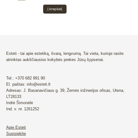
Į krepšelį
Esteti - tai apie estetiką, švarą, lengvumą. Tai vieta, kurioje rasite
atrinktas aukščiausios kokybės prekes Jūsų šypsenai.
Tel.: +370 682 991 90
El. paštas: info@esteti.lt
Adresas: J. Basanavičiaus g. 39, Žemės inžinerijos ofisas, Utena,
LT28133
Indrė Šimonėlė
Ind. v. nr. 1261252
Apie Esteti
Susisiekite