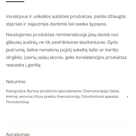
Inovatyvus ir unikalios sudėties produktas, padės džiaugtis
stipriais ir nejautriais dantimis bei sveika šypsena.
Naudojamas produktas remineralizuoja jūsų dantis nuo
giliausių audinių, ne tik paviršiniuose sluoksniuose. Gydo
jautrumą, šalina nemalonų pojūtį sukeltą šalto ar karšto
dirgiklio. Įvairių vaisių skonio, gelio konsistencijos produktas
nesuteka į gerklę.
Neturime
Kategorijos:
Burnos priežiūros specialistams
,
Chemoterapija
,
Geliai,
kremai, serumai
,
Kitos prekės
,
Kserostomija
,
Ortodontiniai aparatai
,
Periodontitas
Aprašymas