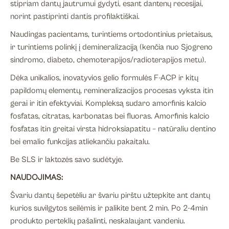
stipriam dantų jautrumui gydyti, esant dantenų recesijai,
norint pastiprinti dantis profilaktiškai.
Naudingas pacientams, turintiems ortodontinius prietaisus,
ir turintiems polinkį į demineralizaciją (kenčia nuo Sjogreno
sindromo, diabeto, chemoterapijos/radioterapijos metu).
Dėka unikalios, inovatyvios gelio formulės F-ACP ir kitų
papildomų elementų, remineralizacijos procesas vyksta itin
gerai ir itin efektyviai. Kompleksą sudaro amorfinis kalcio
fosfatas, citratas, karbonatas bei fluoras. Amorfinis kalcio
fosfatas itin greitai virsta hidroksiapatitu – natūraliu dentino
bei emalio funkcijas atliekančiu pakaitalu.
Be SLS ir laktozės savo sudėtyje.
NAUDOJIMAS:
Švariu dantų šepetėliu ar švariu pirštu užtepkite ant dantų
kurios suvilgytos seilėmis ir palikite bent 2 min. Po 2-4min
produkto perteklių pašalinti, neskalaujant vandeniu.