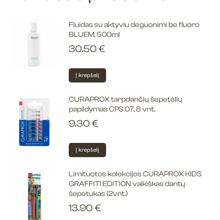
Fluidas su aktyviu deguonimi be fluoro
BLUEM, 500ml
30.50
€
Į krepšelį
CURAPROX tarpdančių šepetėlių
papildymas CPS 07, 8 vnt.
9.30
€
Į krepšelį
Limituotos kolekcijos CURAPROX KIDS
GRAFFITI EDITION vaikiškas dantų
šepetukas (2vnt.)
13.90
€