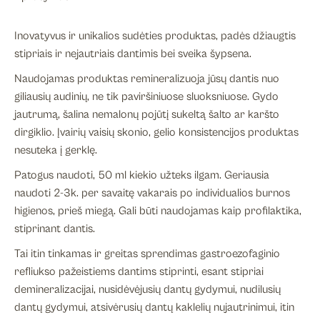
Inovatyvus ir unikalios sudėties produktas, padės džiaugtis
stipriais ir nejautriais dantimis bei sveika šypsena.
Naudojamas produktas remineralizuoja jūsų dantis nuo
giliausių audinių, ne tik paviršiniuose sluoksniuose. Gydo
jautrumą, šalina nemalonų pojūtį sukeltą šalto ar karšto
dirgiklio. Įvairių vaisių skonio, gelio konsistencijos produktas
nesuteka į gerklę.
Patogus naudoti, 50 ml kiekio užteks ilgam. Geriausia
naudoti 2-3k. per savaitę vakarais po individualios burnos
higienos, prieš miegą. Gali būti naudojamas kaip profilaktika,
stiprinant dantis.
Tai itin tinkamas ir greitas sprendimas gastroezofaginio
refliukso pažeistiems dantims stiprinti, esant stipriai
demineralizacijai, nusidėvėjusių dantų gydymui, nudilusių
dantų gydymui, atsivėrusių dantų kaklelių nujautrinimui, itin