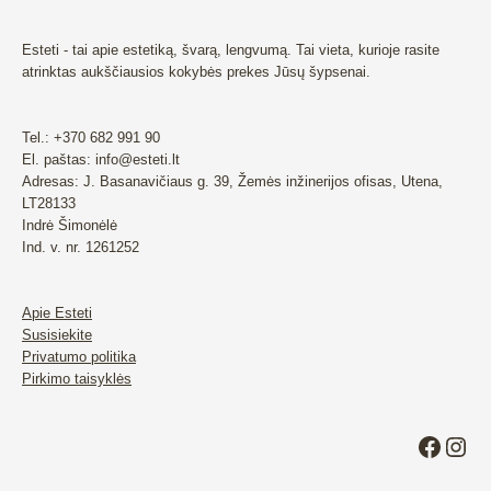
product
page
Esteti - tai apie estetiką, švarą, lengvumą. Tai vieta, kurioje rasite
atrinktas aukščiausios kokybės prekes Jūsų šypsenai.
Tel.: +370 682 991 90
El. paštas: info@esteti.lt
Adresas: J. Basanavičiaus g. 39, Žemės inžinerijos ofisas, Utena,
LT28133
Indrė Šimonėlė
Ind. v. nr. 1261252
Apie Esteti
Susisiekite
Privatumo politika
Pirkimo taisyklės
Faceb
Ins