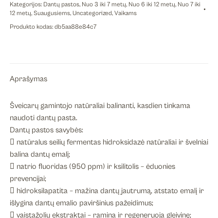
Kategorijos:
Dantų pastos
,
Nuo 3 iki 7 metų
,
Nuo 6 iki 12 metų
,
Nuo 7 iki
12 metų
,
Suaugusiems
,
Uncategorized
,
Vaikams
Produkto kodas:
db5aa88e84c7
Aprašymas
Šveicarų gamintojo natūraliai balinanti, kasdien tinkama
naudoti dantų pasta.
Dantų pastos savybės:
 natūralus seilių fermentas hidroksidazė natūraliai ir švelniai
balina dantų emalį;
 natrio fluoridas (950 ppm) ir ksilitolis – ėduonies
prevencijai;
 hidroksilapatita – mažina dantų jautrumą, atstato emalį ir
išlygina dantų emalio paviršinius pažeidimus;
 vaistažolių ekstraktai – ramina ir regeneruoja gleivinę;