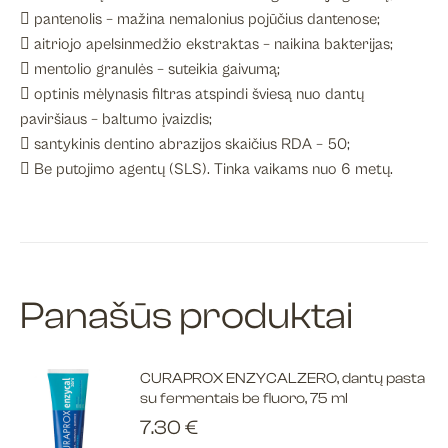
 pantenolis – mažina nemalonius pojūčius dantenose;
 aitriojo apelsinmedžio ekstraktas – naikina bakterijas;
 mentolio granulės – suteikia gaivumą;
 optinis mėlynasis filtras atspindi šviesą nuo dantų
paviršiaus – baltumo įvaizdis;
 santykinis dentino abrazijos skaičius RDA – 50;
 Be putojimo agentų (SLS). Tinka vaikams nuo 6 metų.
Panašūs produktai
CURAPROX ENZYCALZERO, dantų pasta
su fermentais be fluoro, 75 ml
7.30
€