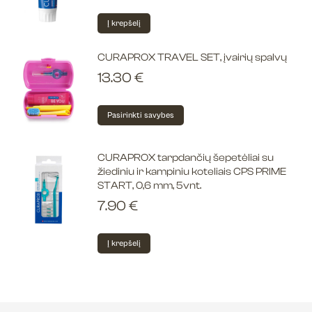
Į krepšelį
CURAPROX TRAVEL SET, įvairių spalvų
13.30
€
This
Pasirinkti savybes
product
has
CURAPROX tarpdančių šepetėliai su
multiple
žiediniu ir kampiniu koteliais CPS PRIME
variants.
START, 0,6 mm, 5vnt.
The
7.90
€
options
may
Į krepšelį
be
chosen
on
the