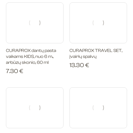
CURAPROX dantų pasta
CURAPROX TRAVEL SET,
vaikams KIDS, nuo 6 m.,
įvairių spalvų
arbūzų skonio, 60 ml
13.30
€
7.30
€