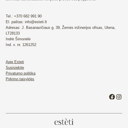
Tel.: +370 682 991 90
El. paštas: info@esteti.lt
Adresas: J. Basanavičiaus g. 39, Žemės inžinerijos ofisas, Utena,
LT28133
Indrė Šimonėlė
Ind. v. nr. 1261252
Apie Esteti
Susisiekite
Privatumo politika
Pirkimo taisyklės
Faceb
Ins