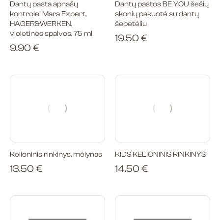
Dantų pasta apnašų
Dantų pastos BE YOU šešių
kontrolei Mara Expert,
skonių pakuotė su dantų
HAGER&WERKEN,
šepetėliu
violetinės spalvos, 75 ml
19.50
€
9.90
€
Kelioninis rinkinys, mėlynas
KIDS KELIONINIS RINKINYS
13.50
€
14.50
€