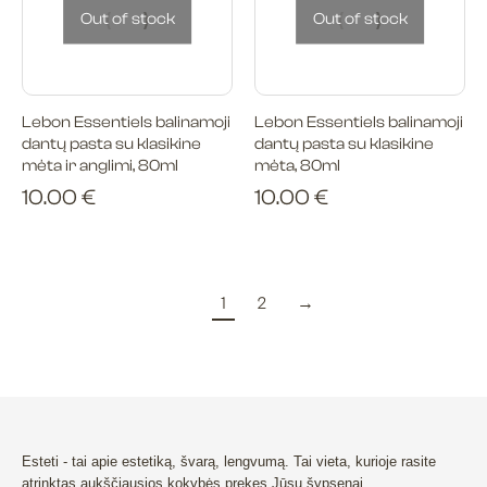
Out of stock
Out of stock
Lebon Essentiels balinamoji
Lebon Essentiels balinamoji
dantų pasta su klasikine
dantų pasta su klasikine
mėta ir anglimi, 80ml
mėta, 80ml
10.00
€
10.00
€
1
2
→
Esteti - tai apie estetiką, švarą, lengvumą. Tai vieta, kurioje rasite
atrinktas aukščiausios kokybės prekes Jūsų šypsenai.