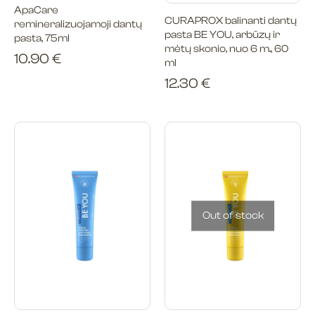
ApaCare
CURAPROX balinanti dantų
remineralizuojamoji dantų
pasta BE YOU, arbūzų ir
pasta, 75ml
mėtų skonio, nuo 6 m., 60
10.90
€
ml
12.30
€
Out of stock