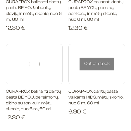
CURAPROX balinanti dantų
CURAPROX balinanti dantų
pasta BE YOU, obuolių,
pasta BE YOU, persikų,
alavijų ir mėtų skonio, nuo 6
abrikosų ir mėtų skonio,
m., 60 ml
nuo 6 m., 60 ml
12.30
€
12.30
€
Out of stock
CURAPROX balinanti dantų
CURAPROX dantų pasta
pasta BE YOU, persimonų,
vaikams KIDS, mėtų skonio,
džino su toniku ir mėtų
nuo 6 m., 60 ml
skonio, nuo 6 m., 60 ml
6.90
€
12.30
€