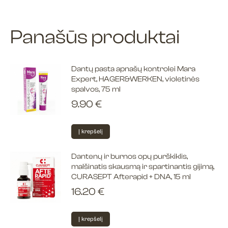
Panašūs produktai
Dantų pasta apnašų kontrolei Mara
Expert, HAGER&WERKEN, violetinės
spalvos, 75 ml
9.90
€
Į krepšelį
Dantenų ir burnos opų purškiklis,
malšinatis skausmą ir spartinantis gijimą,
CURASEPT Afterapid + DNA, 15 ml
16.20
€
Į krepšelį