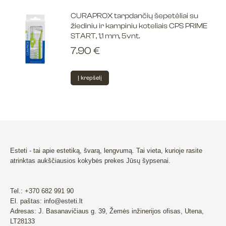
CURAPROX tarpdančių šepetėliai su
žiediniu ir kampiniu koteliais CPS PRIME
START, 1,1 mm, 5vnt.
7.90
€
Į krepšelį
Esteti - tai apie estetiką, švarą, lengvumą. Tai vieta, kurioje rasite
atrinktas aukščiausios kokybės prekes Jūsų šypsenai.
Tel.: +370 682 991 90
El. paštas: info@esteti.lt
Adresas: J. Basanavičiaus g. 39, Žemės inžinerijos ofisas, Utena,
LT28133