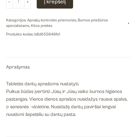
Į krepšelį
﹣
﹢
kiekis:
CURAPROX
Kategorijos:
Apnašų kontrolės priemonės
,
Burnos priežiūros
tabletės
specialistams
,
Kitos prekės
apnašų
Produkto kodas:
b8d655949fe1
nustatymui,
12
vnt.
Aprašymas
Tabletės dantų apnašoms nustatyti.
Puikus būdas įvertinti Jūsų ir Jūsų vaiko burnos higienos
pastangas. Vienos dienos apnašos nusidažys rausva spalva,
o senesnės –violetine. Nusidažę dantų paviršiai lengvai
nuvalomi šepetėliu su dantų pasta.