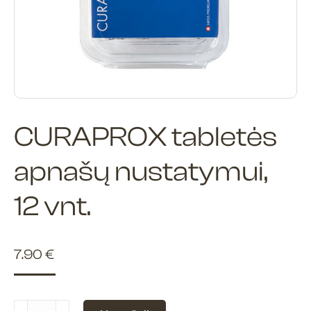
CURAPROX tabletės
apnašų nustatymui,
12 vnt.
7.90
€
produkto