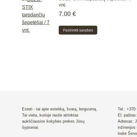
vnt.
7.00
€
This
Pasirinkti savybes
product
has
multiple
variants.
The
options
may
be
chosen
on
Esteti - tai apie estetiką, švarą, lengvumą.
Tel.: +370
the
Tai vieta, kurioje rasite atrinktas
El. paštas:
product
aukščiausios kokybės prekes Jūsų
Adresas: J
šypsenai.
inžinerijos
page
Indrė Šimo