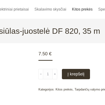
ektriniai prietaisai
Skalavimo skysčiai
Kitos prekės
Spe
ūlas-juostelė DF 820, 35 m
7.50
€
produkto
Į krepšelį
﹣
﹢
kiekis:
CURAPROX
tarpdančių
Kategorijos:
Kitos prekės
,
Tarpdančių valymo pr
siūlas-
juostelė