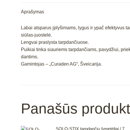
Aprašymas
Labai atsparus įplyšimams, lygus ir ypač efektyvus t
siūlas-juostelė.
Lengvai praslysta tarpdančiuose.
Puikiai tinka siauriems tarpdančiams, pavydžiui, pri
dantims.
Gamintojas – „Curaden AG“, Šveicarija.
Panašūs produkt
SOLO-STIX tarpdančių šepetėliai / 7