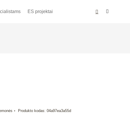
cialistams
ES projektai
iemonės
Produkto kodas:
04a97ea3a55d