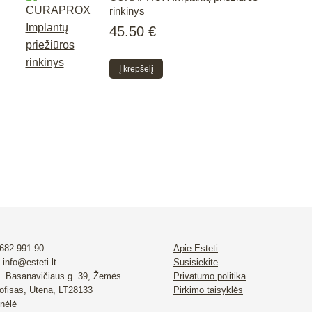
rinkinys
45.50
€
Į krepšelį
 682 991 90
Apie Esteti
 info@esteti.lt
Susisiekite
. Basanavičiaus g. 39, Žemės
Privatumo politika
 ofisas, Utena, LT28133
Pirkimo taisyklės
nėlė