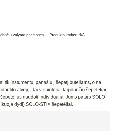
pdančių valymo priemonės
Produkto kodas:
N/A
i tik instumentu, panašiu į šepetį buteliams, o ne
ntito atvejų. Tai vieninteliai tarpdančių šepetėliai,
ų šepetėlius naudoti individualiai Jums patars SOLO
ndikuoja dydį) SOLO-STIX šepetėliai.