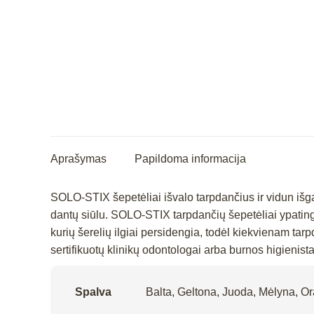
Aprašymas
Papildoma informacija
SOLO-STIX šepetėliai išvalo tarpdančius ir vidun išga
dantų siūlu. SOLO-STIX tarpdančių šepetėliai ypatinga
kurių šerelių ilgiai persidengia, todėl kiekvienam ta
sertifikuotų klinikų odontologai arba burnos higienis
Spalva
Balta, Geltona, Juoda, Mėlyna, Or