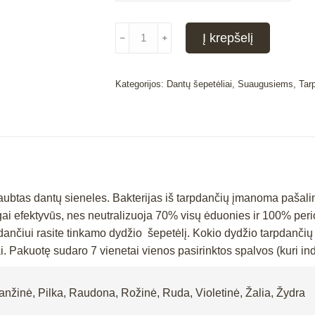
produkto
Į krepšelį
﹣
﹢
kiekis:
SOLO-
STIX
Kategorijos:
Dantų šepetėliai
,
Suaugusiems
,
Tar
tarpdančių
šepetėliai
/
7
vnt.
ubtas dantų sieneles. Bakterijas iš tarpdančių įmanoma pašalint
i efektyvūs, nes neutralizuoja 70% visų ėduonies ir 100% periodo
rpdančiui rasite tinkamo dydžio šepetėlį. Kokio dydžio tarpdanči
tai. Pakuotę sudaro 7 vienetai vienos pasirinktos spalvos (kuri i
anžinė, Pilka, Raudona, Rožinė, Ruda, Violetinė, Žalia, Žydra