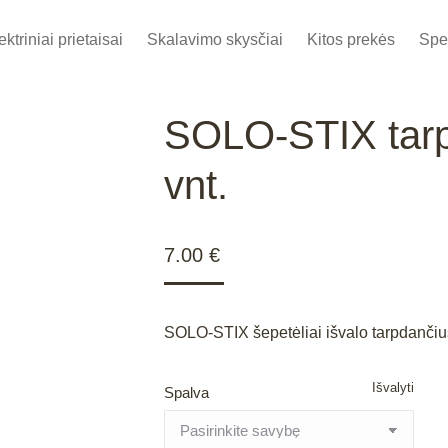
ektriniai prietaisai
Skalavimo skysčiai
Kitos prekės
Spe
SOLO-STIX tarpd
vnt.
7.00
€
SOLO-STIX šepetėliai išvalo tarpdančius
Išvalyti
Spalva