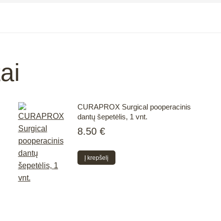
ai
CURAPROX Surgical pooperacinis
dantų šepetėlis, 1 vnt.
8.50
€
Į krepšelį