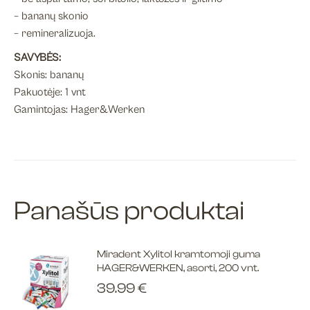
– bananų skonio
– remineralizuoja.
SAVYBĖS:
Skonis: bananų
Pakuotėje: 1 vnt
Gamintojas: Hager&Werken
Panašūs produktai
Miradent Xylitol kramtomoji guma
HAGER&WERKEN, asorti, 200 vnt.
39.99
€