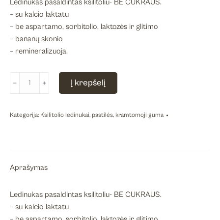
Ledinukas pasaldintas ksilitoliu- BE CUKRAUS.
– su kalcio laktatu
– be aspartamo, sorbitolio, laktozės ir glitimo
– bananų skonio
– remineralizuoja.
produkto
Į krepšelį
﹣
﹢
kiekis:
DentalCare
XyliPOP
Kategorija:
Ksilitolio ledinukai, pastilės, kramtomoji guma
ledinukas
bananų
skonio,
HAGER&WERKEN,
Aprašymas
Xylitol,
1
Ledinukas pasaldintas ksilitoliu- BE CUKRAUS.
vnt
– su kalcio laktatu
– be aspartamo, sorbitolio, laktozės ir glitimo