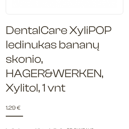
DentalCare XyliPOP
ledinukas bananų
skonio,
HAGER&WERKEN,
Xylitol, 1 vnt
1.29
€