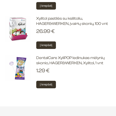
Į krepšelį
Xylitol pastilės su ksilitoliu,
HAGER&WERKEN, įvairių skonių, 100 vnt
26.99
€
Į krepšelį
DentalCare XyliPOP ledinukas mėlynių
skonio, HAGER&WERKEN, Xylitol, 1 vnt
1.29
€
Į krepšelį