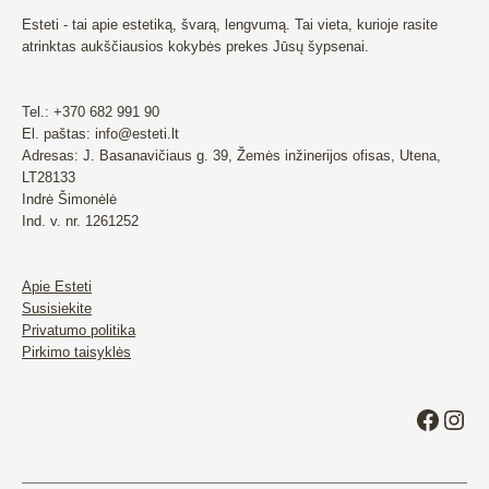
Esteti - tai apie estetiką, švarą, lengvumą. Tai vieta, kurioje rasite
atrinktas aukščiausios kokybės prekes Jūsų šypsenai.
Tel.: +370 682 991 90
El. paštas: info@esteti.lt
Adresas: J. Basanavičiaus g. 39, Žemės inžinerijos ofisas, Utena,
LT28133
Indrė Šimonėlė
Ind. v. nr. 1261252
Apie Esteti
Susisiekite
Privatumo politika
Pirkimo taisyklės
Faceb
Ins