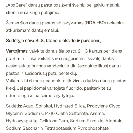
„ApaCare“ dantų pasta pasižymi švelniu bei gaiviu mėtiniu
skoniu ir saikingu putojimu.
Žemas šios dantų pastos abrazyvumas (
RDA ~50
) nekenkia
atkuriamam dantų emaliui.
Sudėtyje nėra SLS, titano dioksido ir parabenų
.
Vartojimas
: valykite dantis šia pasta 2 – 3 kartus per dieną
po 3 min. Tinka vaikams ir suaugusiems. Išsivalę dantis
neskalaukite burnos vandeniu, o tik išspjaukite likusį dantų
pastos ir susidariusų putų perteklių.
Vaikams iki 6 metų: naudokite tik žirnio dydžio dantų pastos
kiekį. Jei papildomai vartojate fluorido, pasitarkite su
odontologu arba šeimos gydytoju.
Sudėtis: Aqua, Sorbitol, Hydrated Silica, Propylene Glycol,
Glycerin, Sodium C14-16 Olefin Sulfonate, Aroma,
Hydroxyapatite, Cellulose Gum, Sodium Fluoride, Allantoin,
Sodium Saccharin, Tetrapotassium Pyrophosphate,