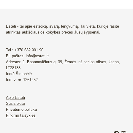
Esteti - tai apie estetiką, švarą, lengvumą. Tai vieta, kurioje rasite
atrinktas aukščiausios kokybės prekes Jūsų šypsenai.
Tel.: +370 682 991 90
El. paštas: info@esteti.lt
Adresas: J. Basanavičiaus g. 39, Žemės inžinerijos ofisas, Utena,
LT28133
Indrė Šimonėlė
Ind. v. nr. 1261252
Apie Esteti
Susisiekite
Privatumo politika
Pirkimo taisyklės