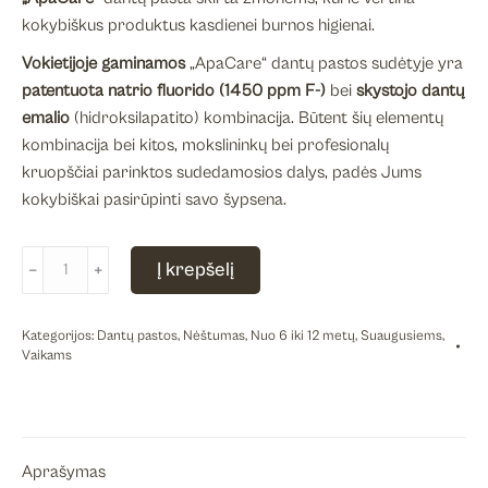
kokybiškus produktus kasdienei burnos higienai.
Vokietijoje gaminamos
„ApaCare“ dantų pastos sudėtyje yra
patentuota natrio fluorido (1450 ppm F-)
bei
skystojo dantų
emalio
(hidroksilapatito) kombinacija. Būtent šių elementų
kombinacija bei kitos, mokslininkų bei profesionalų
kruopščiai parinktos sudedamosios dalys, padės Jums
kokybiškai pasirūpinti savo šypsena.
produkto
Į krepšelį
﹣
﹢
kiekis:
ApaCare
Kategorijos:
Dantų pastos
,
Nėštumas
,
Nuo 6 iki 12 metų
,
Suaugusiems
,
remineralizuojamoji
Vaikams
dantų
pasta,
75ml
Aprašymas