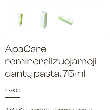
ApaCare
remineralizuojamoji
dantų pasta, 75ml
10.90
€
„ApaCare“
dantų pasta skirta žmonėms, kurie vertina