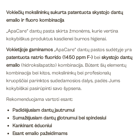
Vokiečių mokslininkų sukurta patentuota skystojo dantų
emalio ir fluoro kombinacija
„ApaCare“ dantų pasta skirta žmonėms, kurie vertina
kokybiškus produktus kasdienei burnos higienai.
Vokietijoje gaminamos
„ApaCare“ dantų pastos sudėtyje yra
patentuota natrio fluorido (1450 ppm F-)
bei
skystojo dantų
emalio
(hidroksilapatito) kombinacija. Būtent šių elementų
kombinacija bei kitos, mokslininkų bei profesionalų
kruopščiai parinktos sudedamosios dalys, padės Jums
kokybiškai pasirūpinti savo šypsena.
Rekomenduojama vartoti esant:
Padidėjusiam dantų jautrumui
Sumažėjusiam dantų glotnumui bei spindesiui
Kankinant ėduoniui
Esant emalio pažeidimams