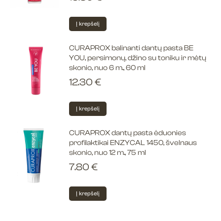
Į krepšelį
CURAPROX balinanti dantų pasta BE
YOU, persimonų, džino su toniku ir mėtų
skonio, nuo 6 m., 60 ml
12.30
€
Į krepšelį
CURAPROX dantų pasta ėduonies
profilaktikai ENZYCAL 1450, švelnaus
skonio, nuo 12 m., 75 ml
7.80
€
Į krepšelį