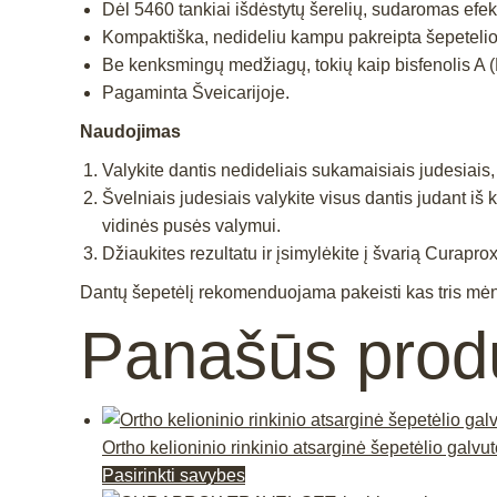
Dėl 5460 tankiai išdėstytų šerelių, sudaromas efe
Kompaktiška, nedideliu kampu pakreipta šepetelio
Be kenksmingų medžiagų, tokių kaip bisfenolis A (B
Pagaminta Šveicarijoje.
Naudojimas
Valykite dantis nedideliais sukamaisiais judesiais,
Švelniais judesiais valykite visus dantis judant iš k
vidinės pusės valymui.
Džiaukites rezultatu ir įsimylėkite į švarią Curapr
Dantų šepetėlį rekomenduojama pakeisti kas tris mėnes
Panašūs prod
Ortho kelioninio rinkinio atsarginė šepetėlio galvutė
This
Pasirinkti savybes