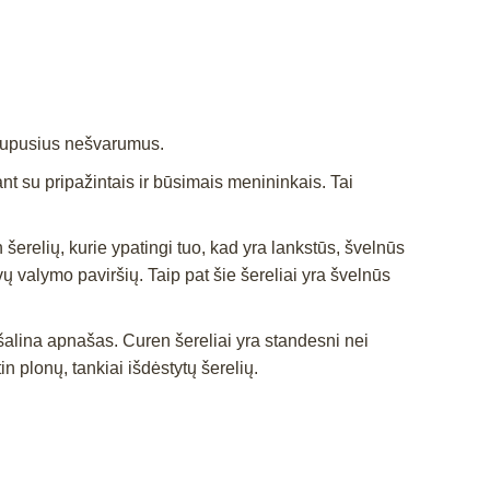
kaupusius nešvarumus.
nt su pripažintais ir būsimais menininkais. Tai
 šerelių, kurie ypatingi tuo, kad yra lankstūs, švelnūs
ų valymo paviršių. Taip pat šie šereliai yra švelnūs
šalina apnašas. Curen šereliai yra standesni nei
in plonų, tankiai išdėstytų šerelių.