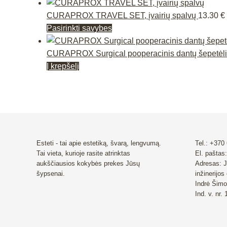
product
has
CURAPROX TRAVEL SET, įvairių spalvų
13.30
€
multiple
This
Pasirinkti savybes
variants.
product
The
has
CURAPROX Surgical pooperacinis dantų šepetėlis
options
multiple
Į krepšelį
may
variants.
be
The
chosen
options
on
may
the
be
product
chosen
Esteti - tai apie estetiką, švarą, lengvumą.
Tel.: +370
Tai vieta, kurioje rasite atrinktas
El. paštas:
page
on
aukščiausios kokybės prekes Jūsų
Adresas: J
the
šypsenai.
inžinerijos
product
Indrė Šimo
page
Ind. v. nr.