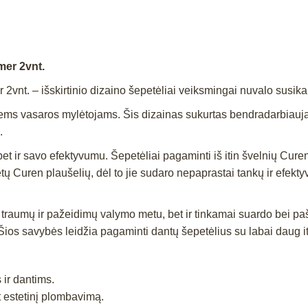
er 2vnt.
nt. – išskirtinio dizaino šepetėliai veiksmingai nuvalo susi
kriems vasaros mylėtojams. Šis dizainas sukurtas bendradarbiauja
.
 bet ir savo efektyvumu. Šepetėliai pagaminti iš itin švelnių Curen
 Curen plaušelių, dėl to jie sudaro nepaprastai tankų ir efektyv
traumų ir pažeidimų valymo metu, bet ir tinkamai suardo bei pa
si. Šios savybės leidžia pagaminti dantų šepetėlius su labai daug it
ir dantims.
nt estetinį plombavimą.