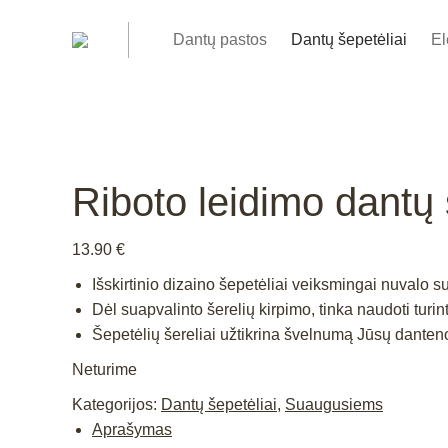
Dantų pastos
Dantų šepetėliai
El
Riboto leidimo dant
13.90
€
Išskirtinio dizaino šepetėliai veiksmingai nuvalo
Dėl suapvalinto šerelių kirpimo, tinka naudoti turi
Šepetėlių šereliai užtikrina švelnumą Jūsų danten
Neturime
Kategorijos:
Dantų šepetėliai
,
Suaugusiems
Aprašymas