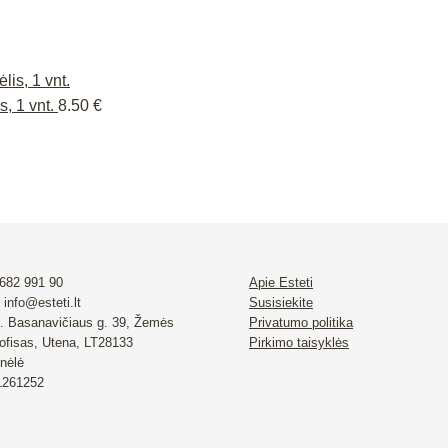
, 1 vnt.
8.50
€
 682 991 90
Apie Esteti
 info@esteti.lt
Susisiekite
. Basanavičiaus g. 39, Žemės
Privatumo politika
 ofisas, Utena, LT28133
Pirkimo taisyklės
nėlė
 1261252