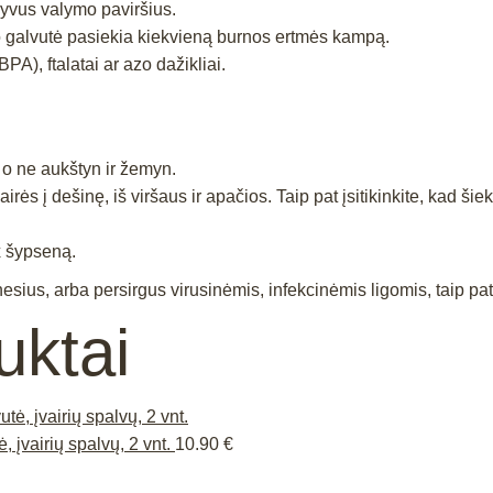
kyvus valymo paviršius.
 galvutė pasiekia kiekvieną burnos ertmės kampą.
PA), ftalatai ar azo daž
ikliai.
 o ne aukštyn ir žemyn.
airės į dešinę, iš viršaus ir apačios. Taip pat įsitikinkite, kad ši
ox šypseną.
ius, arba persirgus virusinėmis, infekcinėmis ligomis, taip pat
uktai
, įvairių spalvų, 2 vnt.
10.90
€