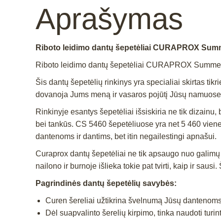
Aprašymas
Riboto leidimo dantų šepetėliai CURAPROX Summ
Riboto leidimo dantų šepetėliai CURAPROX Summer 2v
Šis dantų šepetėlių rinkinys yra specialiai skirtas ti
dovanoja Jums meną ir vasaros pojūtį Jūsų namuose
Rinkinyje esantys šepetėliai išsiskiria ne tik dizainu,
bei tankūs. CS 5460 šepetėliuose yra net 5 460 vienetų
dantenoms ir dantims, bet itin negailestingi apnašui.
Curaprox dantų šepetėliai ne tik apsaugo nuo galimų 
nailono ir burnoje išlieka tokie pat tvirti, kaip ir sau
Pagrindinės dantų šepetėlių savybės:
Curen šereliai užtikrina švelnumą Jūsų dantenoms 
Dėl suapvalinto šerelių kirpimo, tinka naudoti turi