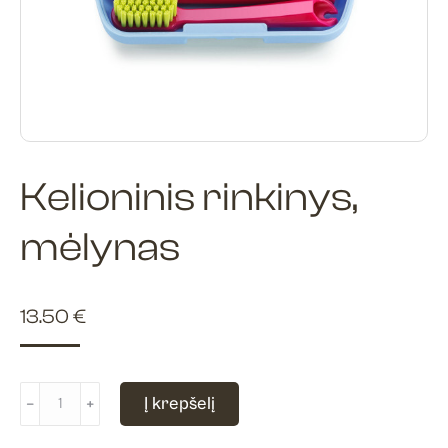
Kelioninis rinkinys,
mėlynas
13.50
€
produkto
Į krepšelį
﹣
﹢
kiekis:
Kelioninis