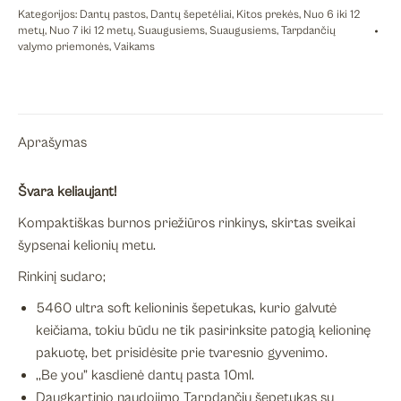
Kategorijos:
Dantų pastos
,
Dantų šepetėliai
,
Kitos prekės
,
Nuo 6 iki 12
rinkinys,
metų
,
Nuo 7 iki 12 metų
,
Suaugusiems
,
Suaugusiems
,
Tarpdančių
mėlynas
valymo priemonės
,
Vaikams
Aprašymas
Švara keliaujant!
Kompaktiškas burnos priežiūros rinkinys, skirtas sveikai
šypsenai kelionių metu.
Rinkinį sudaro;
5460 ultra soft kelioninis šepetukas, kurio galvutė
keičiama, tokiu būdu ne tik pasirinksite patogią kelioninę
pakuotę, bet prisidėsite prie tvaresnio gyvenimo.
,,Be you” kasdienė dantų pasta 10ml.
Daugkartinio naudojimo Tarpdančių šepetukas su