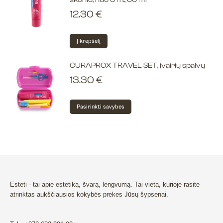
12.30
€
Į krepšelį
CURAPROX TRAVEL SET, įvairių spalvų
13.30
€
This
Pasirinkti savybes
product
has
multiple
variants.
The
options
Esteti - tai apie estetiką, švarą, lengvumą. Tai vieta, kurioje rasite
may
atrinktas aukščiausios kokybės prekes Jūsų šypsenai.
be
chosen