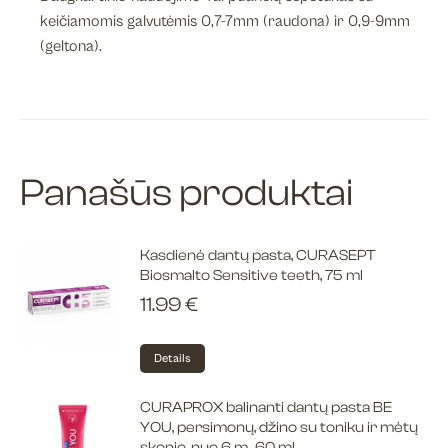
keičiamomis galvutėmis 0,7-7mm (raudona) ir 0,9-9mm
(geltona).
Panašūs produktai
Kasdienė dantų pasta, CURASEPT
Biosmalto Sensitive teeth, 75 ml
11.99
€
Details
CURAPROX balinanti dantų pasta BE
YOU, persimonų, džino su toniku ir mėtų
skonio, nuo 6 m., 60 ml